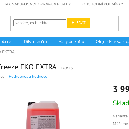
JAK NAKUPOVAT/DOPRAVA A PLATBY
OBCHODNÍ PODMÍNKY
HLEDAT
oberce
Díly interiéru
Vany do kufru
Oleje - Maziva - k
KO EXTRA
freeze EKO EXTRA
1178/25L
né
cení
Podrobnosti hodnocení
ní
3 9
u
Měrná
Skla
cena:
k.
Varianta
Můžeme d