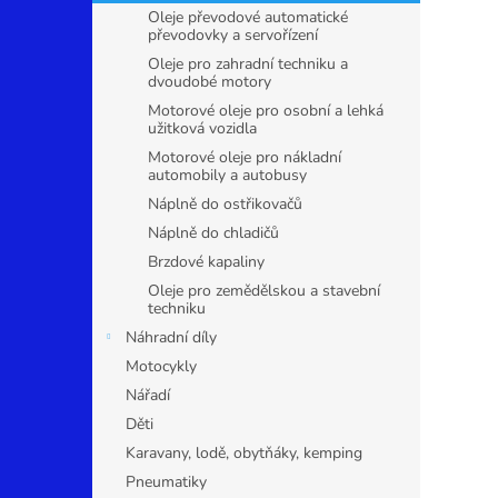
n
Oleje převodové automatické
e
převodovky a servořízení
l
Oleje pro zahradní techniku a
dvoudobé motory
Motorové oleje pro osobní a lehká
užitková vozidla
Motorové oleje pro nákladní
automobily a autobusy
Náplně do ostřikovačů
Náplně do chladičů
Brzdové kapaliny
Oleje pro zemědělskou a stavební
techniku
Náhradní díly
Motocykly
Nářadí
Děti
Karavany, lodě, obytňáky, kemping
Pneumatiky