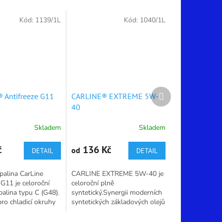
Kód:
1139/1L
Kód:
1040/1L
Další
 Antifreeze G11
CARLINE® EXTREME 5W-
produkt
40
Skladem
Skladem
Průměrné
hodnocení
produktu
č
136 Kč
od
DETAIL
DETAIL
je
5,0
palina CarLine
CARLINE EXTREME 5W-40 je
z
 G11 je celoroční
celoroční plně
5
palina typu C (G48).
syntetický.Synergii moderních
hvězdiček.
pro chladicí okruhy
syntetických základových olejů
 všech druhů a lze
a zušlechťujících přísad
jako teplonosné...
poslední vývojové generace.