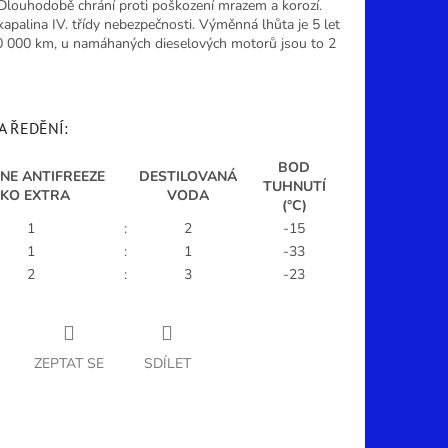
Dlouhodobě chrání proti poškození mrazem a korozí.
apalina IV. třídy nebezpečnosti. Výměnná lhůta je 5 let
 000 km, u namáhaných dieselových motorů jsou to 2
A ŘEDĚNÍ:
BOD
NE ANTIFREEZE
DESTILOVANÁ
TUHNUTÍ
EKO EXTRA
VODA
(°C)
1
:
2
-15
1
:
1
-33
2
:
3
-23
ZEPTAT SE
SDÍLET