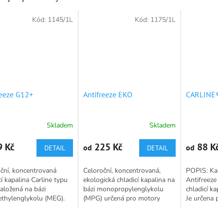
Kód:
1145/1L
Kód:
1175/1L
reeze G12+
Antifreeze EKO
CARLINE®
Skladem
Skladem
rné
Průměrné
Průměrné
cení
hodnocení
hodnocení
ktu
produktu
produktu
 Kč
225 Kč
88 K
od
od
DETAIL
DETAIL
je
je
5,0
4,9
ční, koncentrovaná
Celoroční, koncentrovaná,
POPIS: Ka
z
z
cí kapalina Carline typu
ekologická chladicí kapalina na
Antifreeze
5
5
založená na bázi
bázi monopropylenglykolu
chladicí ka
ček.
hvězdiček.
hvězdiček.
thylenglykolu (MEG).
(MPG) určená pro motory
Je určena 
je inhibitory koroze
osobních i nákladních
automobilů
OAT (Organic Acid
automobilů. POPIS: Chladicí
ji využít i 