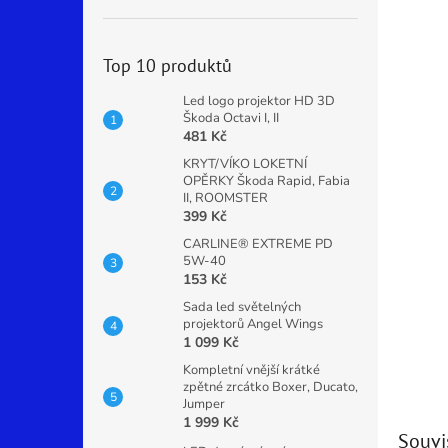
Top 10 produktů
Led logo projektor HD 3D
Škoda Octavi I, II
481 Kč
KRYT/VÍKO LOKETNÍ
OPĚRKY Škoda Rapid, Fabia
II, ROOMSTER
399 Kč
CARLINE® EXTREME PD
5W-40
153 Kč
Sada led světelných
projektorů Angel Wings
1 099 Kč
Kompletní vnější krátké
zpětné zrcátko Boxer, Ducato,
Jumper
1 999 Kč
Souvi