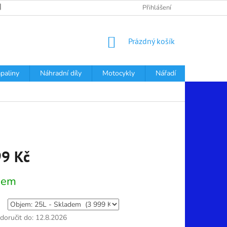
PODMÍNKY OCHRANY OSOBNÍCH ÚDAJŮ
Přihlášení
NÁKUPNÍ
Prázdný košík
KOŠÍK
apaliny
Náhradní díly
Motocykly
Nářadí
Děti
99 Kč
dem
oručit do:
12.8.2026