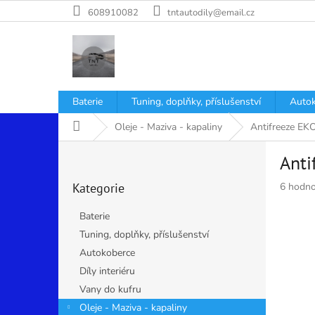
Přejít
608910082
tntautodily@email.cz
na
obsah
Baterie
Tuning, doplňky, příslušenství
Autok
Domů
Oleje - Maziva - kapaliny
Antifreeze E
P
Anti
o
Přeskočit
s
Průměr
Kategorie
6 hodno
kategorie
t
hodnoce
r
produkt
Baterie
a
je
Tuning, doplňky, příslušenství
n
5,0
Autokoberce
z
n
5
í
Díly interiéru
hvězdiče
p
Vany do kufru
a
Oleje - Maziva - kapaliny