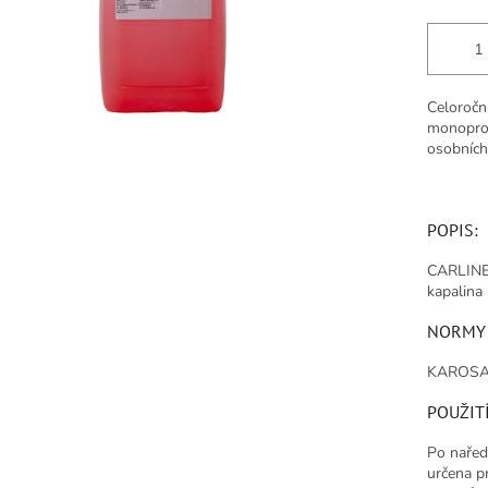
Celoroční
monoprop
osobních
POPIS:
CARLINE 
kapalina
NORMY 
KAROSA,
POUŽITÍ
Po nařed
určena p