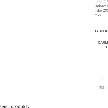
motorů. 
Hořlavá k
nebo 200
roky.
TABULK
CARLI
TISK
sející produkty