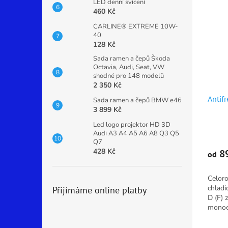
LED denní svícení
460 Kč
CARLINE® EXTREME 10W-
40
128 Kč
Sada ramen a čepů Škoda
Octavia, Audi, Seat, VW
shodné pro 148 modelů
2 350 Kč
Antif
Sada ramen a čepů BMW e46
3 899 Kč
Led logo projektor HD 3D
Průmě
Audi A3 A4 A5 A6 A8 Q3 Q5
hodno
Q7
428 Kč
produ
89
od
je
5,0
Celoro
z
chladi
Přijímáme online platby
5
D (F) 
hvězdi
monoe
Obsahu
typu 