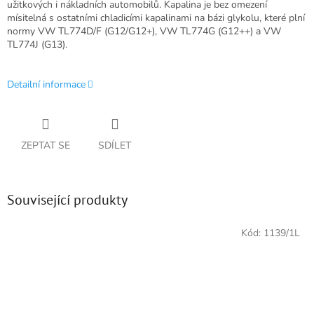
užitkových i nákladních automobilů. Kapalina je bez omezení
mísitelná s ostatními chladicími kapalinami na bázi glykolu, které plní
normy VW TL774D/F (G12/G12+), VW TL774G (G12++) a VW
TL774J (G13).
Detailní informace
ZEPTAT SE
SDÍLET
Související produkty
Kód:
1139/1L