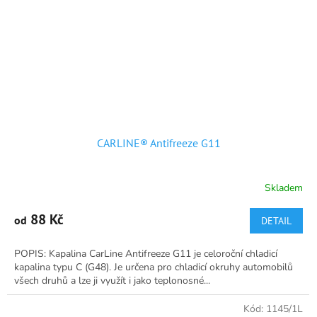
CARLINE® Antifreeze G11
Skladem
Průměrné
hodnocení
produktu
88 Kč
od
DETAIL
je
4,9
POPIS: Kapalina CarLine Antifreeze G11 je celoroční chladicí
z
kapalina typu C (G48). Je určena pro chladicí okruhy automobilů
5
všech druhů a lze ji využít i jako teplonosné...
hvězdiček.
Kód:
1145/1L