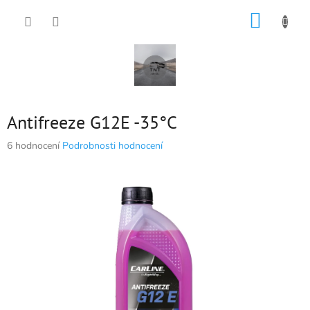
Přejít
NÁKUP
na
obsah
KOŠÍK
Antifreeze G12E -35°C
Průměrné
6 hodnocení
Podrobnosti hodnocení
hodnocení
produktu
je
5,0
z
5
hvězdiček.