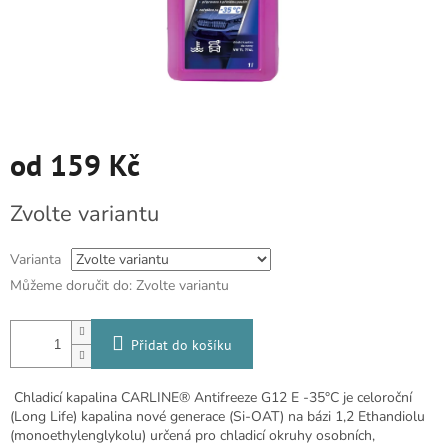
od
159 Kč
Měrná
Zvolte variantu
cena:
Varianta
Můžeme doručit do:
Zvolte variantu
Přidat do košíku
Chladicí kapalina CARLINE® Antifreeze G12 E -35°C je celoroční
(Long Life) kapalina nové generace (Si-OAT) na bázi 1,2 Ethandiolu
(monoethylenglykolu) určená pro chladicí okruhy osobních,