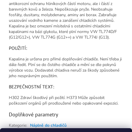
antikorozní ochranu hliníkových částí motoru, ale i částí z
barevných kovů a železa. Nepoškozuje pryže. Neobsahuje
fosfáty, dusitany, molybdenany, aminy ani borax. Zabraňuje
usazování vodního kamene a zanášení chladicích systémů.
Kapalina je bez omezení mísitelná s ostatními chladicími
kapalinami na bázi glykolu, které plní normy VW TL774D/F
(G12/G12+), VW TL774G (G12++) a VW TL774J (G13).
POUŽITÍ:
Kapalina je určena pro přímé doplňování chladiče. Není třeba ji
dále ředit. Plní se do čistého chladiče a mění se dle pokynů
výrobce vozu. Dodavatel chladiva neručí za škody způsobené
jeho nesprávným použitím.
BEZPEČNOSTNÍ TEXT:
H302 Zdraví škodlivý při požití. H373 Může způsobit
poškození orgánů při prodloužené nebo opakované expozici.
Doplňkové parametry
Kategorie
:
Náplně do chladičů