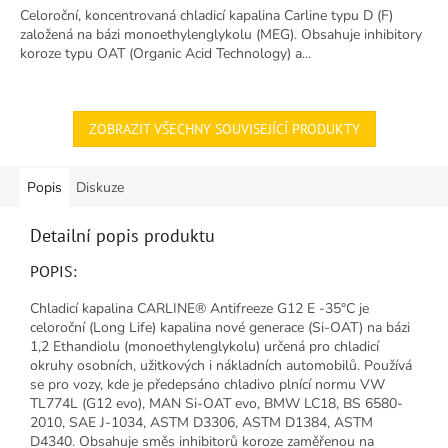
5,0
Celoroční, koncentrovaná chladicí kapalina Carline typu D (F)
z
založená na bázi monoethylenglykolu (MEG). Obsahuje inhibitory
5
koroze typu OAT (Organic Acid Technology) a...
hvězdiček.
ZOBRAZIT VŠECHNY SOUVISEJÍCÍ PRODUKTY
Popis
Diskuze
Detailní popis produktu
POPIS:
Chladicí kapalina CARLINE® Antifreeze G12 E -35°C je
celoroční (Long Life) kapalina nové generace (Si-OAT) na bázi
1,2 Ethandiolu (monoethylenglykolu) určená pro chladicí
okruhy osobních, užitkových i nákladních automobilů. Používá
se pro vozy, kde je předepsáno chladivo plnící normu VW
TL774L (G12 evo), MAN Si-OAT evo, BMW LC18, BS 6580-
2010, SAE J-1034, ASTM D3306, ASTM D1384, ASTM
D4340. Obsahuje směs inhibitorů koroze zaměřenou na