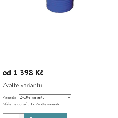
od
1 398 Kč
Měrná
Zvolte variantu
cena:
Varianta
Můžeme doručit do:
Zvolte variantu