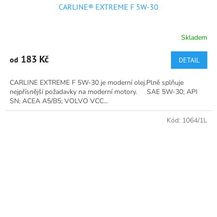
CARLINE® EXTREME F 5W-30
Skladem
Průměrné
hodnocení
produktu
183 Kč
od
DETAIL
je
5,0
CARLINE EXTREME F 5W-30 je moderní olej.Plně splňuje
z
nejpřísnější požadavky na moderní motory. SAE 5W-30; API
5
SN; ACEA A5/B5; VOLVO VCC...
hvězdiček.
Kód:
1064/1L