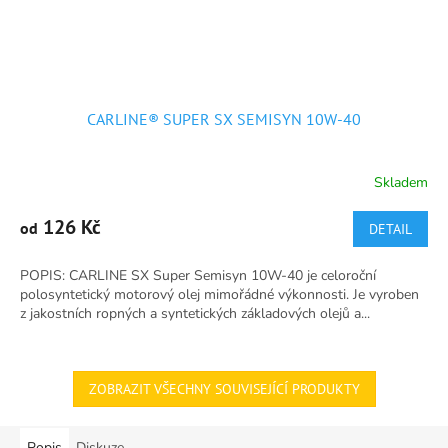
CARLINE® SUPER SX SEMISYN 10W-40
Skladem
Průměrné
hodnocení
produktu
126 Kč
od
DETAIL
je
4,9
POPIS: CARLINE SX Super Semisyn 10W-40 je celoroční
z
polosyntetický motorový olej mimořádné výkonnosti. Je vyroben
5
z jakostních ropných a syntetických základových olejů a...
hvězdiček.
ZOBRAZIT VŠECHNY SOUVISEJÍCÍ PRODUKTY
Popis
Diskuze