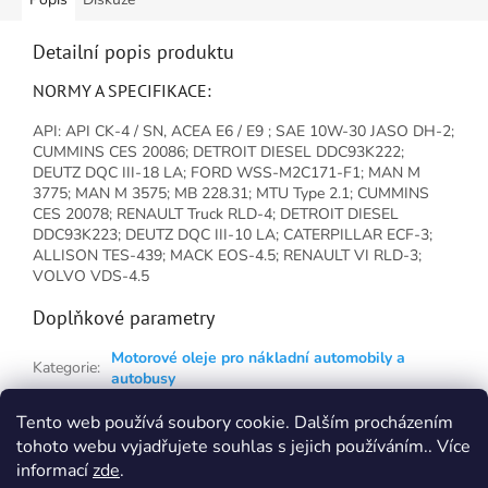
Detailní popis produktu
NORMY A SPECIFIKACE:
API: API CK-4 / SN, ACEA E6 / E9 ; SAE 10W-30 JASO DH-2;
CUMMINS CES 20086; DETROIT DIESEL DDC93K222;
DEUTZ DQC III-18 LA; FORD WSS-M2C171-F1; MAN M
3775; MAN M 3575; MB 228.31; MTU Type 2.1; CUMMINS
CES 20078; RENAULT Truck RLD-4; DETROIT DIESEL
DDC93K223; DEUTZ DQC III-10 LA; CATERPILLAR ECF-3;
ALLISON TES-439; MACK EOS-4.5; RENAULT VI RLD-3;
VOLVO VDS-4.5
Doplňkové parametry
Motorové oleje pro nákladní automobily a
Kategorie
:
autobusy
EAN
:
Zvolte variantu
Tento web používá soubory cookie. Dalším procházením
tohoto webu vyjadřujete souhlas s jejich používáním.. Více
Z
informací
zde
.