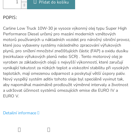
Přidat do košíku
POPIS:
Carline Low Truck 10W-30 je vysoce výkonný olej typu Super High
Performance Diesel určený pro mazání moderních vznětových
motorů používaných u nákladních vozidel pro náročný silniční provoz,
které jsou vybaveny systémy následného zpracování výfukových
plynů, pro snížení množství znečišťujících částic (FAP) a oxidu dusíku
(recirkulace výfukových plenů nebo SCR) . Tento motorový olej je
vyroben ze základových olejů s nejvyšší výkonností, které zaručují
vynikající tekutost za nízkých teplot a viskozitní stabilitu při vysokých
teplotách, mají omezenou odparnost a poskytují větší úspory paliv.
Nový vyspělý systém aditiv tohoto oleje byl speciálně vyvinut tak,
aby napomáhal maximálně prodloužit výměnné intervaly a životnost
a udržovat účinnost systémů omezujících emise dle EURO IV a
EURO V.
Detailní informace