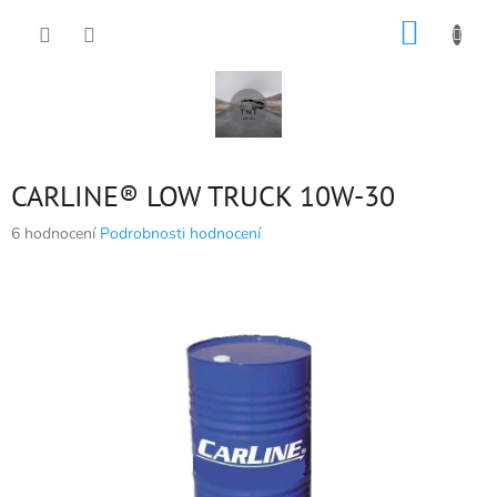
Přejít
NÁKUP
na
obsah
KOŠÍK
CARLINE® LOW TRUCK 10W-30
Průměrné
6 hodnocení
Podrobnosti hodnocení
hodnocení
produktu
je
5,0
z
5
hvězdiček.