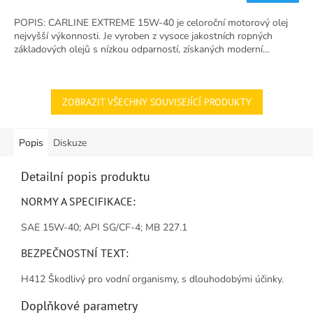
4,8
POPIS: CARLINE EXTREME 15W-40 je celoroční motorový olej
z
nejvyšší výkonnosti. Je vyroben z vysoce jakostních ropných
5
základových olejů s nízkou odparností, získaných moderní...
hvězdiček.
ZOBRAZIT VŠECHNY SOUVISEJÍCÍ PRODUKTY
Popis
Diskuze
Detailní popis produktu
NORMY A SPECIFIKACE:
SAE 15W-40; API SG/CF-4; MB 227.1
BEZPEČNOSTNÍ TEXT:
H412 Škodlivý pro vodní organismy, s dlouhodobými účinky.
Doplňkové parametry