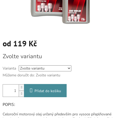
od
119 Kč
Měrná
Zvolte variantu
cena:
Varianta
Můžeme doručit do:
Zvolte variantu
Přidat do košíku
POPIS:
Celoroční motorový olej určený především pro vysoce přeplňované