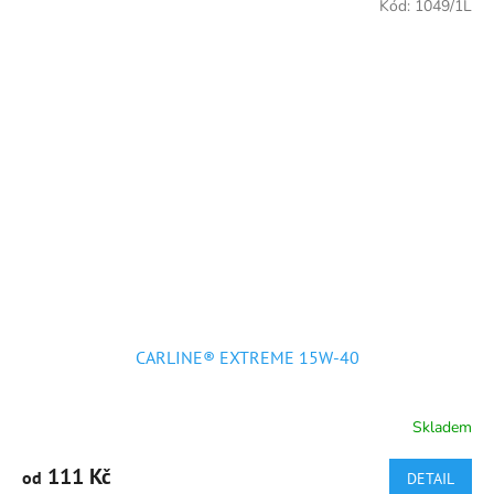
Kód:
1049/1L
CARLINE® EXTREME 15W-40
Skladem
Průměrné
hodnocení
produktu
111 Kč
od
DETAIL
je