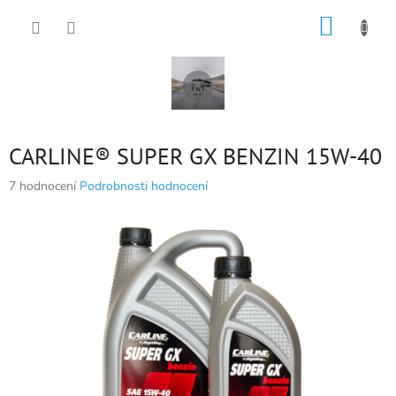
Přejít
NÁKUP
na
obsah
KOŠÍK
CARLINE® SUPER GX BENZIN 15W-40
Průměrné
7 hodnocení
Podrobnosti hodnocení
hodnocení
produktu
je
5,0
z
5
hvězdiček.