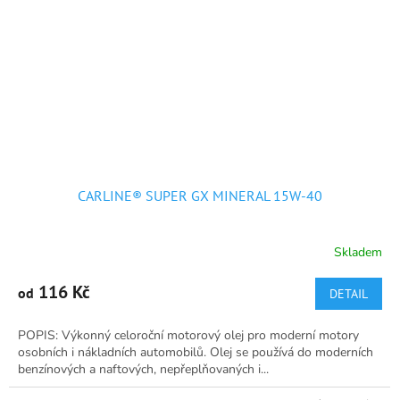
CARLINE® SUPER GX MINERAL 15W-40
Skladem
Průměrné
hodnocení
produktu
116 Kč
od
DETAIL
je
5,0
POPIS: Výkonný celoroční motorový olej pro moderní motory
z
osobních i nákladních automobilů. Olej se používá do moderních
5
benzínových a naftových, nepřeplňovaných i...
hvězdiček.