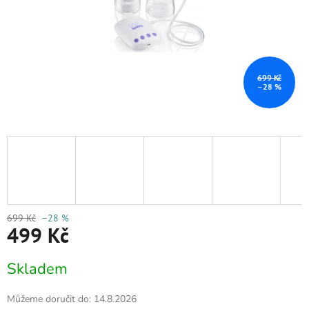
699 Kč
–28 %
699 Kč
–28 %
499 Kč
Měrná
Skladem
cena:
Můžeme doručit do:
14.8.2026