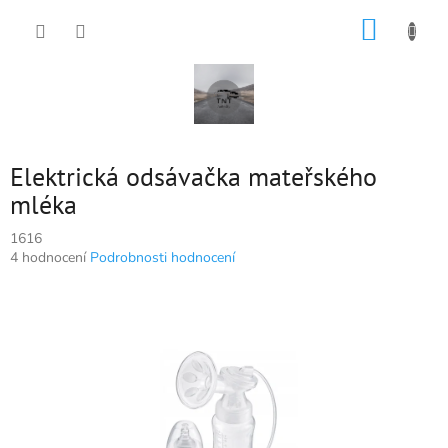
Přejít
NÁKUP
na
obsah
KOŠÍK
Elektrická odsávačka mateřského
mléka
1616
Průměrné
4 hodnocení
Podrobnosti hodnocení
hodnocení
produktu
je
5,0
z
5
hvězdiček.