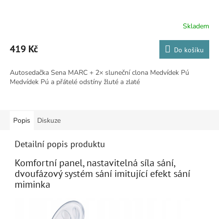
Skladem
Průměrné
hodnocení
produktu
419 Kč
Do košíku
je
5,0
Autosedačka Sena MARC + 2× sluneční clona Medvídek Pú
z
Medvídek Pú a přátelé odstíny žluté a zlaté
5
hvězdiček.
Popis
Diskuze
Detailní popis produktu
Komfortní panel, nastavitelná síla sání,
dvoufázový systém sání imitující efekt sání
miminka