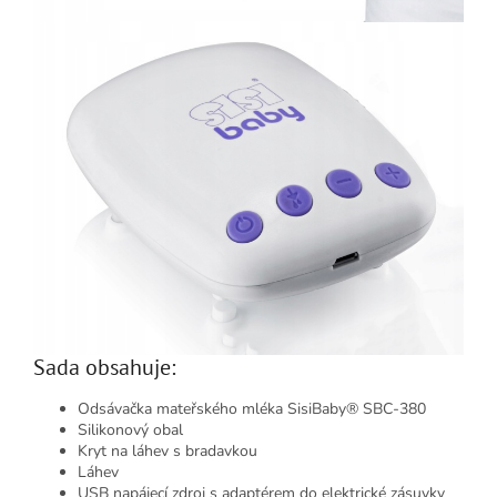
Sada obsahuje:
Odsávačka mateřského mléka SisiBaby® SBC-380
Silikonový obal
Kryt na láhev s bradavkou
Láhev
USB napájecí zdroj s adaptérem do elektrické zásuvky