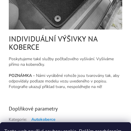
INDIVIDUÁLNÍ VÝŠIVKY NA
KOBERCE
Poskytujeme také služby počítačového vyšívání. Vyšíváme
přímo na koberečky.
POZNÁMKA -
Námi vyráběné rohože jsou tvarovány tak, aby
odpovídaly podlaze modelu vozu uvedeného v popisu.
Fotografie ukazují příklad tvaru, nespoléhejte na ně!
Doplňkové parametry
Kategorie
:
Autokoberce
Hmotnost
:
0.5 kg