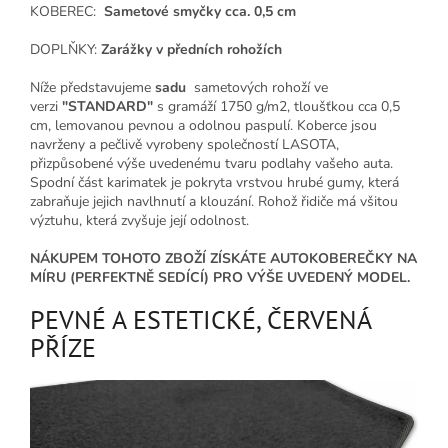
KOBEREC:
Sametové smyčky cca. 0,5 cm
DOPLŇKY:
Zarážky v předních rohožích
Níže představujeme
sadu
sametových rohoží ve
verzi
"STANDARD"
s gramáží 1750 g/m2, tloušťkou cca 0,5
cm, lemovanou pevnou a odolnou paspulí. Koberce jsou
navrženy a pečlivě vyrobeny společností LASOTA,
přizpůsobené výše uvedenému tvaru podlahy vašeho auta.
Spodní část karimatek je pokryta vrstvou hrubé gumy, která
zabraňuje jejich navlhnutí a klouzání. Rohož řidiče má všitou
výztuhu, která zvyšuje její odolnost.
NÁKUPEM TOHOTO ZBOŽÍ ZÍSKÁTE AUTOKOBEREČKY NA
MÍRU (PERFEKTNĚ SEDÍCÍ) PRO VÝŠE UVEDENÝ MODEL.
PEVNÉ A ESTETICKÉ, ČERVENÁ
PŘÍZE