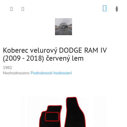
Přejít
NÁKUP
na
obsah
KOŠÍK
Koberec velurový DODGE RAM IV
(2009 - 2018) červený lem
1982
Průměrné
Neohodnoceno
Podrobnosti hodnocení
hodnocení
produktu
je
0,0
z
5
hvězdiček.