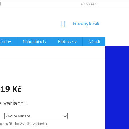
PODMÍNKY OCHRANY OSOBNÍCH ÚDAJŮ
Přihlášení
NÁKUPNÍ
Prázdný košík
KOŠÍK
apaliny
Náhradní díly
Motocykly
Nářadí
Děti
19 Kč
e variantu
oručit do:
Zvolte variantu