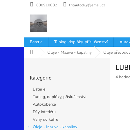
Přejít
608910082
tntautodily@email.cz
na
obsah
Baterie
Tuning, doplňky, příslušenství
Autok
Domů
Oleje - Maziva - kapaliny
Oleje převodov
P
LUB
o
Přeskočit
s
Průměr
Kategorie
4 hodno
kategorie
t
hodnoce
r
produkt
Baterie
a
je
Tuning, doplňky, příslušenství
n
5,0
Autokoberce
z
n
5
í
Díly interiéru
hvězdiče
p
Vany do kufru
a
Oleje - Maziva - kapaliny