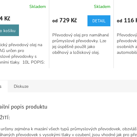
Skladem
Skladem
rné
Průměrné
Průměrné
cení
hodnocení
hodnocení
4 Kč
ktu
produktu
produktu
729 Kč
116 
od
od
DETAIL
je
je
5,0
5,0
o košíku
Převodový olej pro namáhané
Převodový
z
z
průmyslové převodovky. Lze
převodovky
5
5
ický převodový olej na
jej úspěšně použít jako
osobních a
ček.
hvězdiček.
hvězdiček.
AG určen pro
oběhový a ložiskový olej.
automobil
slové převodovky s
NORMY A SPECIFIKACE: DIN
převodov
ními tlaky. 10L POPIS:
51 517-3 CLP, ISO 6743/6
SPECIFIKA
slové převodové oleje
CKC, ISO 12925-1...
SAE 90, AP
NE CLP PG jsou vysoce
é...
s
Diskuze
ailní popis produktu
ŽITÍ:
 určeny zejména k mazání všech typů průmyslových převodovek, obzvláš
haných převodovek s vysokými tlaky v ozubení; jsou vhodné jak pro př