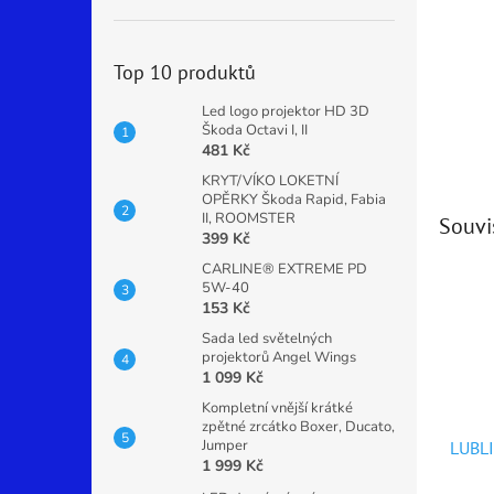
Top 10 produktů
Led logo projektor HD 3D
Škoda Octavi I, II
481 Kč
KRYT/VÍKO LOKETNÍ
OPĚRKY Škoda Rapid, Fabia
II, ROOMSTER
Souvi
399 Kč
CARLINE® EXTREME PD
5W-40
153 Kč
Sada led světelných
projektorů Angel Wings
1 099 Kč
Kompletní vnější krátké
zpětné zrcátko Boxer, Ducato,
Jumper
LUBL
1 999 Kč