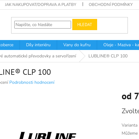
JAK NAKUPOVAT/DOPRAVA A PLATBY
OBCHODNÍ PODMÍNKY
HLEDAT
oberce
Díly interiéru
Vany do kufru
Oleje - Maziva - k
é automatické převodovky a servořízení
LUBLINE® CLP 100
LINE® CLP 100
né
cení
Podrobnosti hodnocení
ní
od
7
u
Měrná
Zvolt
cena:
k.
Varianta
Můžeme d