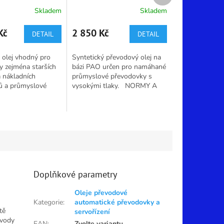
Skladem
Skladem
Průměrné
hodnocení
produktu
Kč
2 850 Kč
DETAIL
DETAIL
je
5,0
 olej vhodný pro
Syntetický převodový olej na
z
 zejména starších
bázi PAO určen pro namáhané
5
 nákladních
průmyslové převodovky s
hvězdiček.
ů a průmyslové
vysokými tlaky. NORMY A
ky. NORMY A
SPECIFIKACE: DIN 51517-
CE: ISO VG 220,
3:2018-09; FDA 21 CFR
I GL-3,...
178.3570; ISO...
Doplňkové parametry
Oleje převodové
Kategorie
:
automatické převodovky a
tě
servořízení
evody
EAN
:
Zvolte variantu