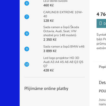
LED denní svícení
460 Kč
Průmě
hodno
CARLINE® EXTREME 10W-
4 76
produ
40
je
128 Kč
5,0
D
Sada ramen a čepů Škoda
z
Octavia, Audi, Seat, VW
5
Syntet
shodné pro 148 modelů
hvězdi
bázi P
2 350 Kč
průmy
Sada ramen a čepů BMW e46
extrém
3 899 Kč
Průmy
LUBLI
Led logo projektor HD 3D
výkonn
Audi A3 A4 A5 A6 A8 Q3 Q5
Q7
Popi
428 Kč
Det
Přijímáme online platby
POU
Jsou
namá