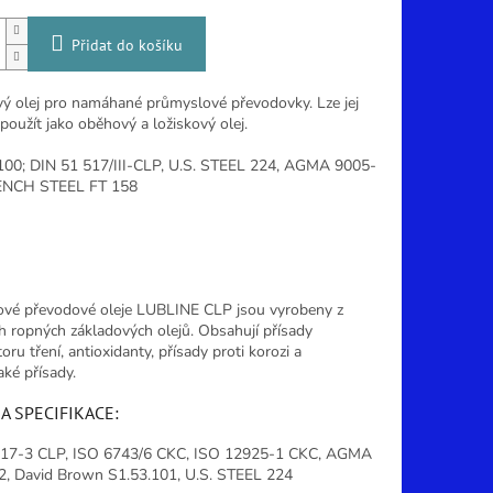
Přidat do košíku
ý olej pro namáhané průmyslové převodovky. Lze jej
oužít jako oběhový a ložiskový olej.
00; DIN 51 517/III-CLP, U.S. STEEL 224, AGMA 9005-
ENCH STEEL FT 158
vé převodové oleje LUBLINE CLP jsou vyrobeny z
ch ropných základových olejů. Obsahují přísady
oru tření, antioxidanty, přísady proti korozi a
ké přísady.
A SPECIFIKACE:
517-3 CLP, ISO 6743/6 CKC, ISO 12925-1 CKC, AGMA
, David Brown S1.53.101, U.S. STEEL 224