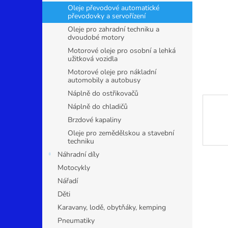
n
Oleje převodové automatické
e
převodovky a servořízení
l
Oleje pro zahradní techniku a
dvoudobé motory
Motorové oleje pro osobní a lehká
užitková vozidla
Motorové oleje pro nákladní
automobily a autobusy
Náplně do ostřikovačů
Náplně do chladičů
Brzdové kapaliny
Oleje pro zemědělskou a stavební
techniku
Náhradní díly
Motocykly
Nářadí
Děti
Karavany, lodě, obytňáky, kemping
Pneumatiky