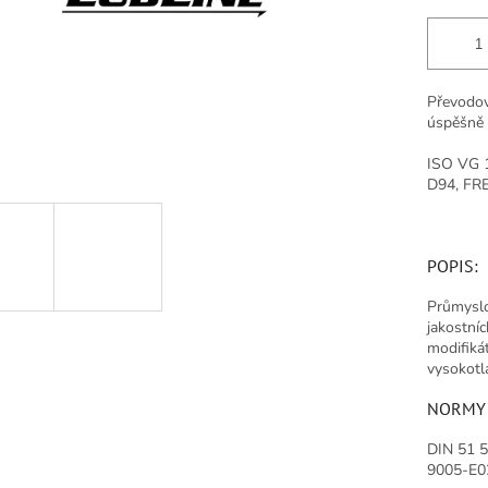
Převodov
úspěšně p
ISO VG 1
D94, FR
POPIS:
Průmyslo
jakostní
modifikát
vysokotla
NORMY 
DIN 51 
9005-E02