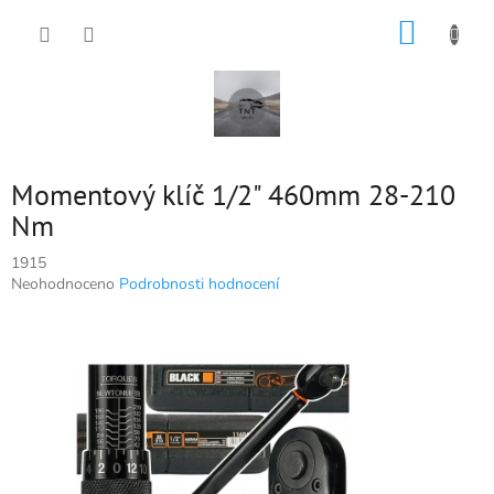
Přejít
NÁKUP
na
obsah
KOŠÍK
Momentový klíč 1/2" 460mm 28-210
Nm
1915
Průměrné
Neohodnoceno
Podrobnosti hodnocení
hodnocení
produktu
je
0,0
z
5
hvězdiček.