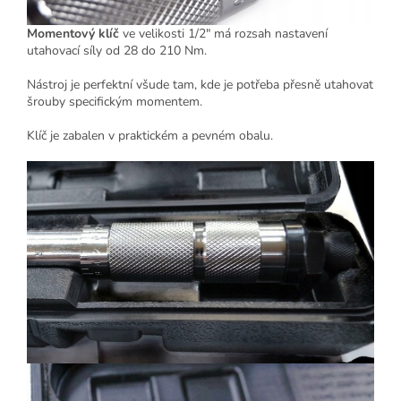
Momentový klíč
ve velikosti 1/2" má rozsah nastavení
utahovací síly od 28 do 210 Nm.
Nástroj je perfektní všude tam, kde je potřeba přesně utahovat
šrouby specifickým momentem.
Klíč je zabalen v praktickém a pevném obalu.