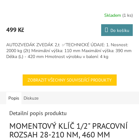
Skladem
(1 ks)
Průměrné
hodnocení
produktu
499 Kč
Do košíku
je
4,5
AUTOZVEDÁK ZVEDÁK 2,t ✅TECHNICKÉ ÚDAJE: 1. Nosnost:
z
2000 kg (2t) Minimální výška: 110 mm Maximální výška: 390 mm
5
Délka (L) - 420 mm Hmotnost výrobku v balení: 4 kg
hvězdiček.
ZOBRAZIT VŠECHNY SOUVISEJÍCÍ PRODUKTY
Popis
Diskuze
Detailní popis produktu
MOMENTOVÝ KLÍČ 1/2" PRACOVNÍ
ROZSAH 28-210 NM, 460 MM