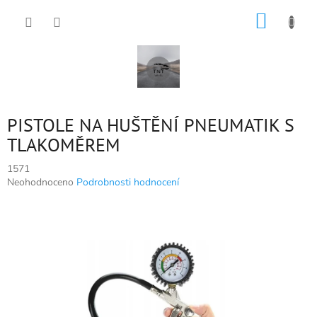
Přejít
NÁKUP
na
obsah
KOŠÍK
PISTOLE NA HUŠTĚNÍ PNEUMATIK S
TLAKOMĚREM
1571
Průměrné
Neohodnoceno
Podrobnosti hodnocení
hodnocení
produktu
je
0,0
z
5
hvězdiček.