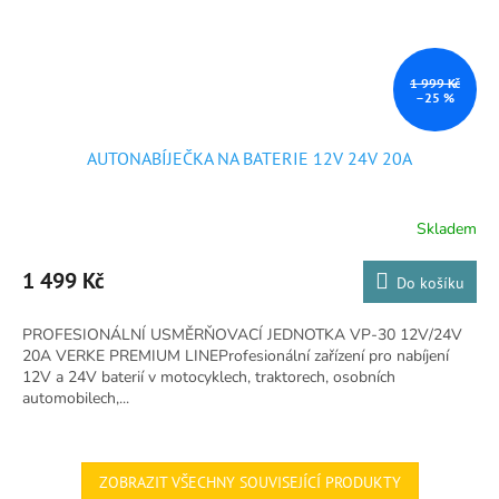
1 999 Kč
–25 %
AUTONABÍJEČKA NA BATERIE 12V 24V 20A
Skladem
Průměrné
hodnocení
produktu
1 499 Kč
Do košíku
je
5,0
PROFESIONÁLNÍ USMĚRŇOVACÍ JEDNOTKA VP-30 12V/24V
z
20A VERKE PREMIUM LINEProfesionální zařízení pro nabíjení
5
12V a 24V baterií v motocyklech, traktorech, osobních
hvězdiček.
automobilech,...
ZOBRAZIT VŠECHNY SOUVISEJÍCÍ PRODUKTY