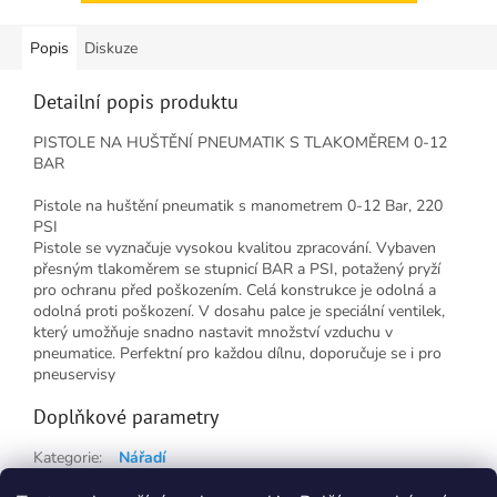
Popis
Diskuze
Detailní popis produktu
PISTOLE NA HUŠTĚNÍ PNEUMATIK S TLAKOMĚREM 0-12
BAR
Pistole na huštění pneumatik s manometrem 0-12 Bar, 220
PSI
Pistole se vyznačuje vysokou kvalitou zpracování. Vybaven
přesným tlakoměrem se stupnicí BAR a PSI, potažený pryží
pro ochranu před poškozením. Celá konstrukce je odolná a
odolná proti poškození. V dosahu palce je speciální ventilek,
který umožňuje snadno nastavit množství vzduchu v
pneumatice. Perfektní pro každou dílnu, doporučuje se i pro
pneuservisy
Doplňkové parametry
Kategorie
:
Nářadí
Hmotnost
:
0.526 kg