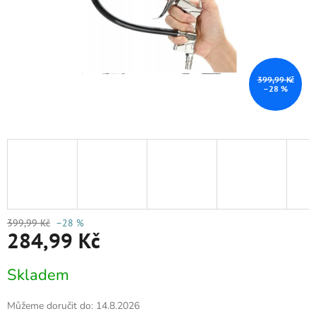
399,99 Kč
–28 %
399,99 Kč
–28 %
284,99 Kč
Měrná
Skladem
cena:
Můžeme doručit do:
14.8.2026