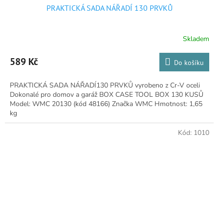
PRAKTICKÁ SADA NÁŘADÍ 130 PRVKŮ
Skladem
Průměrné
hodnocení
produktu
589 Kč
Do košíku
je
5,0
PRAKTICKÁ SADA NÁŘADÍ130 PRVKŮ vyrobeno z Cr-V oceli
z
Dokonalé pro domov a garáž BOX CASE TOOL BOX 130 KUSŮ
5
Model: WMC 20130 (kód 48166) Značka WMC Hmotnost: 1,65
hvězdiček.
kg
Kód:
1010