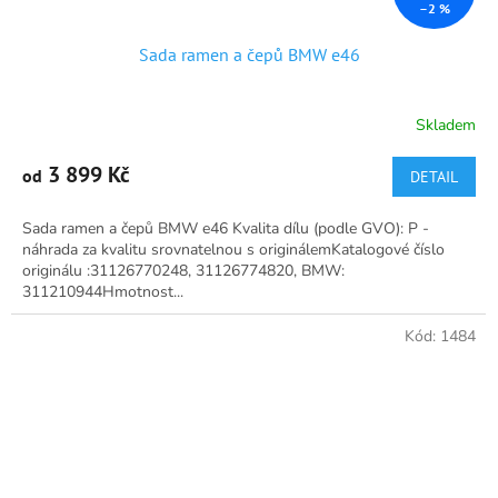
–2 %
Sada ramen a čepů BMW e46
Skladem
Průměrné
hodnocení
produktu
3 899 Kč
od
DETAIL
je
4,9
Sada ramen a čepů BMW e46 Kvalita dílu (podle GVO): P -
z
náhrada za kvalitu srovnatelnou s originálemKatalogové číslo
5
originálu :31126770248, 31126774820, BMW:
hvězdiček.
311210944Hmotnost...
Kód:
1484