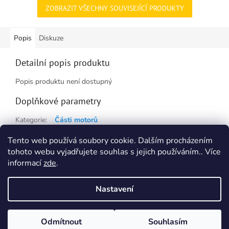
ZOBRAZIT VŠECHNY SOUVISEJÍCÍ PRODUKTY
Popis
Diskuze
Detailní popis produktu
Popis produktu není dostupný
Doplňkové parametry
Kategorie
:
Části motorů
Hmotnost
:
0.5 kg
Tento web používá soubory cookie. Dalším procházením
tohoto webu vyjadřujete souhlas s jejich používáním.. Více
Z
informací
zde
.
á
Vytvořil Shoptet
p
Nastavení
a
t
Copyright 2026
TNTautodily
. Všechna práva vyhrazena.
Upravit
í
Odmítnout
Souhlasím
nastavení cookies