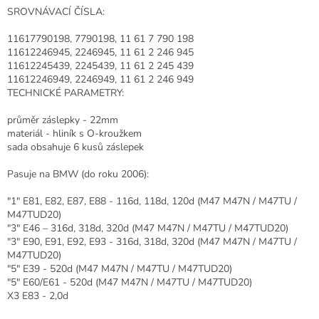
SROVNÁVACÍ ČÍSLA:
11617790198, 7790198, 11 61 7 790 198
11612246945, 2246945, 11 61 2 246 945
11612245439, 2245439, 11 61 2 245 439
11612246949, 2246949, 11 61 2 246 949
TECHNICKÉ PARAMETRY:
průměr záslepky - 22mm
materiál - hliník s O-kroužkem
sada obsahuje 6 kusů záslepek
Pasuje na BMW (do roku 2006):
"1" E81, E82, E87, E88 - 116d, 118d, 120d (M47 M47N / M47TU /
M47TUD20)
"3" E46 – 316d, 318d, 320d (M47 M47N / M47TU / M47TUD20)
"3" E90, E91, E92, E93 - 316d, 318d, 320d (M47 M47N / M47TU /
M47TUD20)
"5" E39 - 520d (M47 M47N / M47TU / M47TUD20)
"5" E60/E61 - 520d (M47 M47N / M47TU / M47TUD20)
X3 E83 - 2,0d