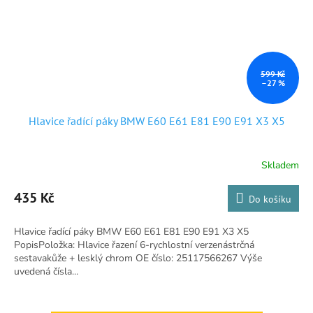
599 Kč
–27 %
Hlavice řadící páky BMW E60 E61 E81 E90 E91 X3 X5
Skladem
Průměrné
hodnocení
produktu
435 Kč
Do košíku
je
5,0
Hlavice řadící páky BMW E60 E61 E81 E90 E91 X3 X5
z
PopisPoložka: Hlavice řazení 6-rychlostní verzenástrčná
5
sestavakůže + lesklý chrom OE číslo: 25117566267 Výše
hvězdiček.
uvedená čísla...