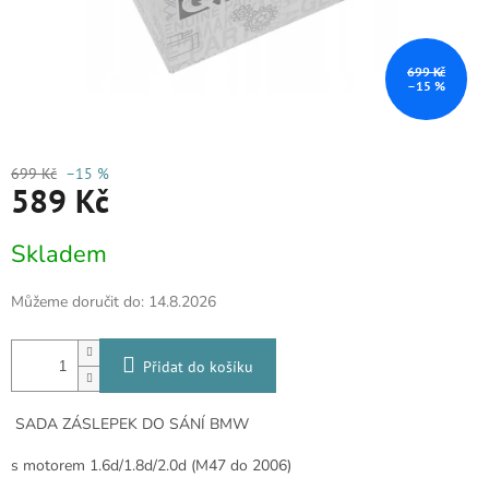
699 Kč
–15 %
699 Kč
–15 %
589 Kč
Měrná
Skladem
cena:
Můžeme doručit do:
14.8.2026
Přidat do košíku
SADA ZÁSLEPEK DO SÁNÍ BMW
s motorem 1.6d/1.8d/2.0d (M47 do 2006)