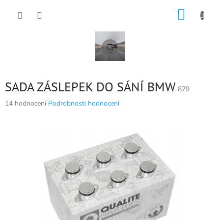
Přejít
NÁKUP
na
obsah
KOŠÍK
SADA ZÁSLEPEK DO SÁNÍ BMW
879
Průměrné
14 hodnocení
Podrobnosti hodnocení
hodnocení
produktu
je
5,0
z
5
hvězdiček.