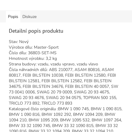
Popis
Diskuze
Detailní popis produktu
Stav: Nový
Výrobce dílu: Master-Sport
Číslo dílu: 36803-SET-MS
Hmotnost výrobku: 3,2 kg
Strana budovy: vzadu, vzadu vpravo, vzadu vlevo
Čísla náhradních dílů: ABS 210077, ASAM 80816, ASAM
80817, FEBI BILSTEIN 10038, FEBI BILSTEIN 12580, FEBI
BILSTEIN 12581, FEBI BILSTEIN 12582, FEBI BILSTEIN
34675, FEBI BILSTEIN 34676, FEBI BILSTEIN 40 0057, SW
73 0041 0006, SWAG 20 79 0009, SWAG 20 93 4675,
SWAG 20 93 4676, SWAG 20 94 0575, TOPRAN 500 155,
TRICLO 773 892, TRICLO 773 893
Katalogové číslo originálu :BMW 1 090 745, BMW 1 090 815,
BMW 1 090 816, BMW 1092 292, BMW 1094 209, BMW
1094 210, BMW 1095 209, BMW 1095 532, BMW 1097 264,
BMW 33 32 1090 745, BMW 33 32 1090 815, BMW 33 32
1090 816, BMW 33 32 1094 209, BMW 33 32 1094 210,