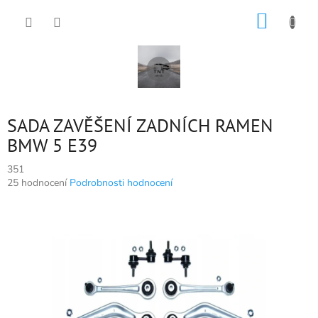
Přejít
NÁKUP
na
obsah
KOŠÍK
SADA ZAVĚŠENÍ ZADNÍCH RAMEN
BMW 5 E39
351
Průměrné
25 hodnocení
Podrobnosti hodnocení
hodnocení
produktu
je
5,0
z
5
hvězdiček.