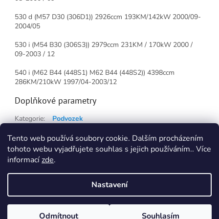
530 d (M57 D30 (306D1)) 2926ccm 193KM/142kW 2000/09-
2004/05
530 i (M54 B30 (306S3)) 2979ccm 231KM / 170kW 2000 /
09-2003 / 12
540 i (M62 B44 (448S1) M62 B44 (448S2)) 4398ccm
286KM/210kW 1997/04-2003/12
Doplňkové parametry
Kategorie
:
Podvozek
Hmotnost
:
0.5 kg
Tento web používá soubory cookie. Dalším procházením
tohoto webu vyjadřujete souhlas s jejich používáním.. Více
Z
informací
zde
.
á
Vytvořil Shoptet
p
Nastavení
a
t
Copyright 2026
TNTautodily
. Všechna práva vyhrazena.
Upravit
í
Odmítnout
Souhlasím
nastavení cookies