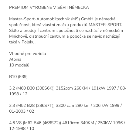
PREMIUM VYROBENÉ V SÉRII NĚMECKA
Master-Sport-Automobiltechnik (MS) GmbH je německá
společnost, která vlastní značku produktů MASTER-SPORT.
Sídlo a prodejní centrum společnosti se nachází v německém
Mnichově, distribuční centrum a pobočka se navíc nacházejí
také v Polsku.
Vhodné pro vozidla
Alpina
10 modelů
B10 (E39)
3,2 (M60 B30 (308S6K)) 3152ccm 260KM / 191kW 1997 / 08-
1998 / 12
3,3 (M52 B28 (286S7T)) 3300 ccm 280 km / 206 kW 1999 /
01-2003 / 02
4,6 V8 (M62 B46 (468S72)) 4619ccm 340KM / 250kW 1996 /
12-1998 / 10