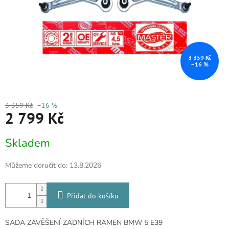
3 359 Kč
–16 %
3 359 Kč
–16 %
2 799 Kč
Měrná
Skladem
cena:
Můžeme doručit do:
13.8.2026
Přidat do košíku
SADA ZAVĚŠENÍ ZADNÍCH RAMEN BMW 5 E39