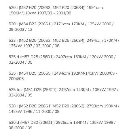
520 i (M52 B20 (206S3) M52 B20 (206S4)) 1991ccm
150KM/110kW 1997/03 - 2001/08
520 i (M54 B22 (226S1)) 2171ccm 170KM / 125kW 2000 /
09-2003 / 12
523 i (M52 B25 (256S3) M52 B25 (256S4)) 2494ccm 170KM /
125kW 1997 / 03-2000 / 08
525 d (M57 D25 (256D1)) 2497ccm 163KM / 120kW 2000 /
02-2004 / 05
525 i (M54 B25 (256S5)) 2494ccm 192KM/141kW 2000/09 -
2004/05
525 tds (M51 D25 (256T1)) 2497ccm 143KM / 105kW 1997 /
03-2004 / 05
528 i (M52 B28 (286S1) M52 B28 (286S2)) 2793ccm 193KM /
142kW 1996 / 11-2000 / 08
530 d (M57 D30 (306D1)) 2926ccm 184KM / 135kW 1998 /
08-2000 / 09