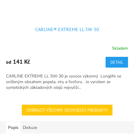
CARLINE® EXTREME LL 5W-30
Skladem
Průměrné
hodnocení
produktu
141 Kč
od
DETAIL
je
5,0
CARLINE EXTREME LL 5W-30 je vysoce výkonný Longlife se
z
sníženým obsahem popela, síry a fosforu. Je vyroben ze
5
syntetických základových olejů nejvyšší...
hvězdiček.
ZOBRAZIT VŠECHNY SOUVISEJÍCÍ PRODUKTY
Popis
Diskuze