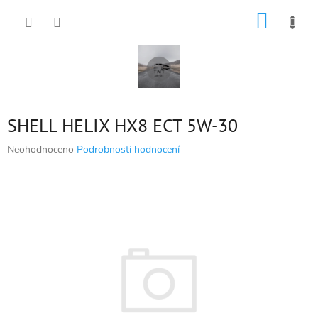
Přejít
NÁKUP
na
obsah
KOŠÍK
SHELL HELIX HX8 ECT 5W-30
Průměrné
Neohodnoceno
Podrobnosti hodnocení
hodnocení
produktu
je
0,0
z
5
hvězdiček.