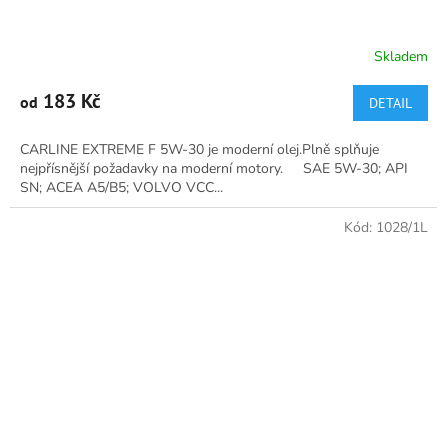
Skladem
Průměrné
hodnocení
produktu
183 Kč
od
DETAIL
je
5,0
CARLINE EXTREME F 5W-30 je moderní olej.Plně splňuje
z
nejpřísnější požadavky na moderní motory. SAE 5W-30; API
5
SN; ACEA A5/B5; VOLVO VCC...
hvězdiček.
Kód:
1028/1L