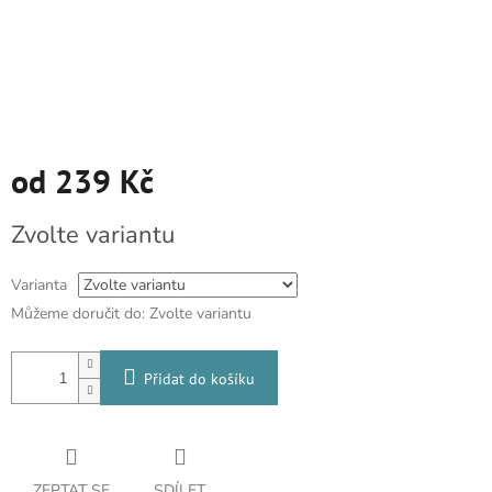
od
239 Kč
Měrná
Zvolte variantu
cena:
Varianta
Můžeme doručit do:
Zvolte variantu
Přidat do košíku
ZEPTAT SE
SDÍLET