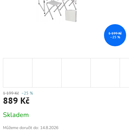
1 199 Kč
–25 %
1 199 Kč
–25 %
889 Kč
Měrná
Skladem
cena:
Můžeme doručit do:
14.8.2026