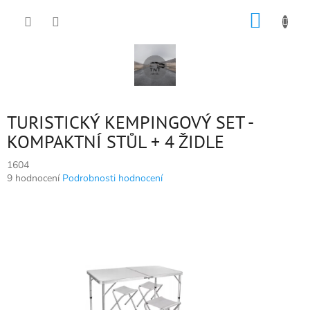
Přejít
NÁKUP
na
obsah
KOŠÍK
TURISTICKÝ KEMPINGOVÝ SET -
KOMPAKTNÍ STŮL + 4 ŽIDLE
1604
Průměrné
9 hodnocení
Podrobnosti hodnocení
hodnocení
produktu
je
4,6
z
5
hvězdiček.