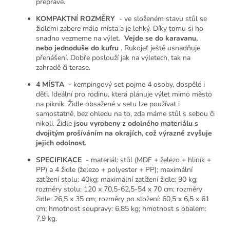
přepravě.
KOMPAKTNÍ ROZMĚRY
- ve složeném stavu stůl se
židlemi zabere málo místa a je lehký. Díky tomu si ho
snadno vezmeme na výlet.
Vejde se do karavanu,
nebo jednoduše do kufru
. Rukojeť ještě usnadňuje
přenášení. Dobře poslouží jak na výletech, tak na
zahradě či terase.
4 MÍSTA
- kempingový set pojme 4 osoby, dospělé i
děti. Ideální pro rodinu, která plánuje výlet mimo město
na piknik. Židle obsažené v setu lze používat i
samostatně, bez ohledu na to, zda máme stůl s sebou či
nikoli. Židle
jsou vyrobeny z odolného materiálu s
dvojitým prošíváním na okrajích, což výrazně zvyšuje
jejich odolnost.
SPECIFIKACE
- materiál: stůl (MDF + železo + hliník +
PP) a 4 židle (železo + polyester + PP); maximální
zatížení stolu: 40kg; maximální zatížení židle: 90 kg;
rozměry stolu: 120 x 70,5-62,5-54 x 70 cm; rozměry
židle: 26,5 x 35 cm; rozměry po složení: 60,5 x 6,5 x 61
cm; hmotnost soupravy: 6,85 kg; hmotnost s obalem:
7,9 kg.