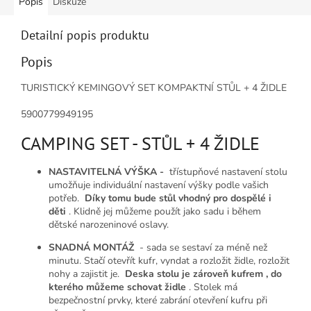
Popis
Diskuze
Detailní popis produktu
Popis
TURISTICKÝ KEMINGOVÝ SET KOMPAKTNÍ STŮL + 4 ŽIDLE
5900779949195
CAMPING SET - STŮL + 4 ŽIDLE
NASTAVITELNÁ VÝŠKA -
třístupňové nastavení stolu
umožňuje individuální nastavení výšky podle vašich
potřeb.
Díky tomu bude stůl vhodný pro dospělé i
děti
. Klidně jej můžeme použít jako sadu i během
dětské narozeninové oslavy.
SNADNÁ MONTÁŽ
- sada se sestaví za méně než
minutu. Stačí otevřít kufr, vyndat a rozložit židle, rozložit
nohy a zajistit je.
Deska stolu je zároveň kufrem , do
kterého můžeme schovat židle
. Stolek má
bezpečnostní prvky, které zabrání otevření kufru při