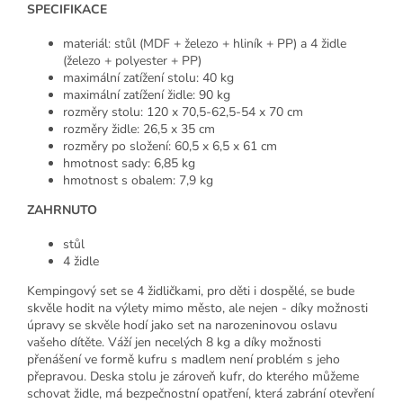
SPECIFIKACE
materiál: stůl (MDF + železo + hliník + PP) a 4 židle
(železo + polyester + PP)
maximální zatížení stolu: 40 kg
maximální zatížení židle: 90 kg
rozměry stolu: 120 x 70,5-62,5-54 x 70 cm
rozměry židle: 26,5 x 35 cm
rozměry po složení: 60,5 x 6,5 x 61 cm
hmotnost sady: 6,85 kg
hmotnost s obalem: 7,9 kg
ZAHRNUTO
stůl
4 židle
Kempingový set se 4 židličkami, pro děti i dospělé, se bude
skvěle hodit na výlety mimo město, ale nejen - díky možnosti
úpravy se skvěle hodí jako set na narozeninovou oslavu
vašeho dítěte. Váží jen necelých 8 kg a díky možnosti
přenášení ve formě kufru s madlem není problém s jeho
přepravou. Deska stolu je zároveň kufr, do kterého můžeme
schovat židle, má bezpečnostní opatření, která zabrání otevření