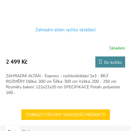
Zahradní altán rychlo skládací
Skladem
Průměrné
hodnocení
produktu
2 499 Kč
Do košíku
je
5,0
ZAHRADNÍ ALTÁN - Express - rychloskládací 3x3 - BÍLÝ
z
ROZMĚRY Délka: 300 cm Šířka: 300 cm Výška: 200 - 250 cm
5
Rozměry balení: 122x22x20 cm SPECIFIKACE Potah: polyester
hvězdiček.
160...
ZOBRAZIT VŠECHNY SOUVISEJÍCÍ PRODUKTY