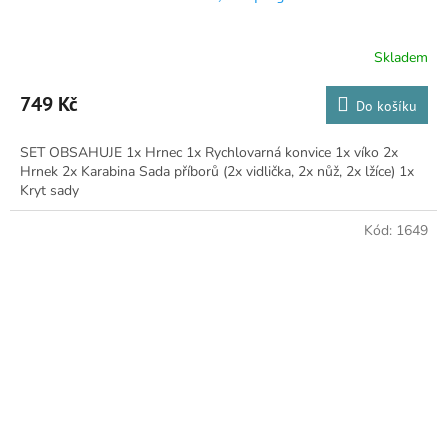
Skladem
Průměrné
hodnocení
produktu
749 Kč
Do košíku
je
5,0
SET OBSAHUJE 1x Hrnec 1x Rychlovarná konvice 1x víko 2x
z
Hrnek 2x Karabina Sada příborů (2x vidlička, 2x nůž, 2x lžíce) 1x
5
Kryt sady
hvězdiček.
Kód:
1649