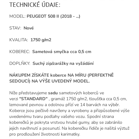
TECHNICKÉ ÚDAJE:
MODEL:
PEUGEOT 508 II (2018 - ...)
STAV:
Nové
KVALITA:
1750 g/m2
KOBEREC:
Sametová smyčka cca 0,5 cm
DOPLŇKY:
Suchý zip/zarážky na vyžádání
NÁKUPEM ZÍSKÁTE koberce NA MÍRU (PERFEKTNĚ
SEDOUCÍ) NA VÝŠE UVEDENÝ MODEL.
Níže představujeme
sadu
sametových koberců ve
verzi
"STANDARD"
, gramáž 1750 g/m2, tloušťka cca 0,5 cm,
lemované pevnou a odolnou přízí ve 14 barvách na výběr.
Koberce jsou pečlivě navrženy a vyrobeny a přizpůsobené výše
uvedenému tvaru podlahy vašeho vozu. Spodní strana
koberečků je pokryta vrstvou hrubé gumy, aby se zabránilo
jejich navlhnutí a posunutí. Na koberečku řidiče je našitá výztuž
pro prodloužení životnosti karimatky.