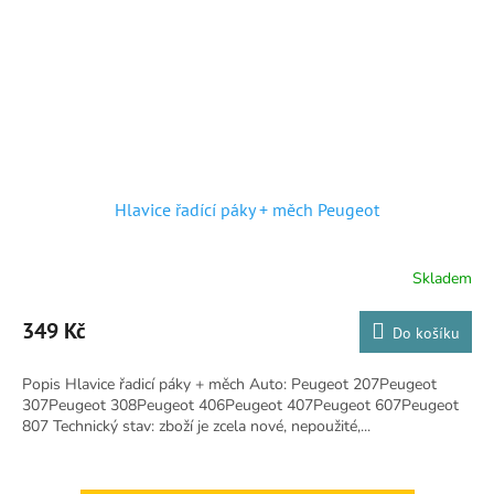
Hlavice řadící páky + měch Peugeot
Skladem
Průměrné
hodnocení
produktu
349 Kč
Do košíku
je
4,0
Popis Hlavice řadicí páky + měch Auto: Peugeot 207Peugeot
z
307Peugeot 308Peugeot 406Peugeot 407Peugeot 607Peugeot
5
807 Technický stav: zboží je zcela nové, nepoužité,...
hvězdiček.