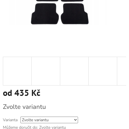
od
435 Kč
Měrná
Zvolte variantu
cena:
Varianta
Můžeme doručit do:
Zvolte variantu