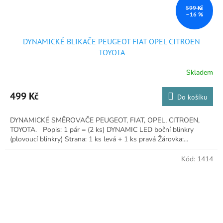
599 Kč
–16 %
DYNAMICKÉ BLIKAČE PEUGEOT FIAT OPEL CITROEN
TOYOTA
Skladem
Průměrné
hodnocení
produktu
499 Kč
Do košíku
je
5,0
DYNAMICKÉ SMĚROVAČE PEUGEOT, FIAT, OPEL, CITROEN,
z
TOYOTA. Popis: 1 pár = (2 ks) DYNAMIC LED boční blinkry
5
(plovoucí blinkry) Strana: 1 ks levá + 1 ks pravá Žárovka:...
hvězdiček.
Kód:
1414