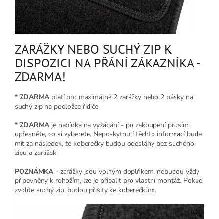
ZARÁŽKY NEBO SUCHÝ ZIP K
DISPOZICI NA PŘÁNÍ ZÁKAZNÍKA -
ZDARMA!
*
ZDARMA
platí pro maximálně 2 zarážky nebo 2 pásky na
suchý zip na podložce řidiče
*
ZDARMA
je nabídka na vyžádání - po zakoupení prosím
upřesněte, co si vyberete. Neposkytnutí těchto informací bude
mít za následek, že koberečky budou odeslány bez suchého
zipu a zarážek
POZNÁMKA
- zarážky jsou volným doplňkem, nebudou vždy
připevněny k rohožím, lze je přibalit pro vlastní montáž. Pokud
zvolíte suchý zip, budou přišity ke koberečkům.