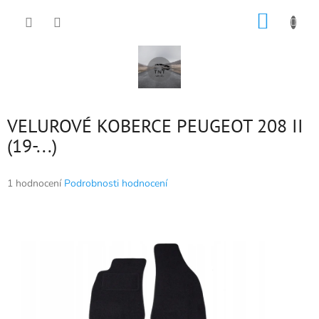
Přejít
NÁKUP
na
obsah
KOŠÍK
VELUROVÉ KOBERCE PEUGEOT 208 II
(19-...)
Průměrné
1 hodnocení
Podrobnosti hodnocení
hodnocení
produktu
je
5,0
z
5
hvězdiček.