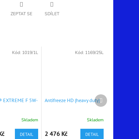
ZEPTAT SE
SDÍLET
Kód:
1019/1L
Kód:
1169/25L
Další
® EXTREME F 5W-
Antifreeze HD (heavy duty)
produkt
Skladem
Skladem
Průměrné
hodnocení
produktu
Kč
2 476 Kč
DETAIL
DETAIL
je