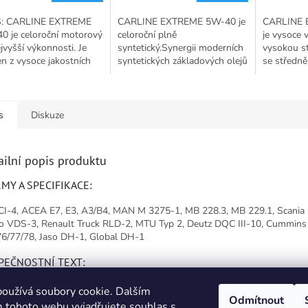
5,0
5,0
: CARLINE EXTREME
CARLINE EXTREME 5W-40 je
CARLINE 
z
z
0 je celoroční motorový
celoroční plně
je vysoce 
5
5
ejvyšší výkonnosti. Je
syntetický.Synergii moderních
vysokou st
ček.
hvězdiček.
hvězdiček.
n z vysoce jakostních
syntetických základových olejů
se středn
h základových olejů s
a zušlechťujících přísad
popela, fo
 odparností, získaných
poslední vývojové generace.
5W-20; API
í...
SAE 5W-40; ACEA A3/B4;...
s
Diskuze
ailní popis produktu
MY A SPECIFIKACE:
CI-4, ACEA E7, E3, A3/B4, MAN M 3275-1, MB 228.3, MB 229.1, Scania 
o VDS-3, Renault Truck RLD-2, MTU Typ 2, Deutz DQC III-10, Cummin
6/77/78, Jaso DH-1, Global DH-1
PEČNOSTNÍ TEXT:
 Způsobuje vážné podráždění očí.
oužívá soubory cookie. Dalším
Odmítnout
 tohoto webu vyjadřujete souhlas s