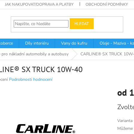
JAK NAKUPOVAT/DOPRAVA A PLATBY
OBCHODNÍ PODMÍNKY
HLEDAT
oberce
Díly interiéru
Vany do kufru
Oleje - Maziva - k
 pro nákladní automobily a autobusy
CARLINE® SX TRUCK 10W
LINE® SX TRUCK 10W-40
né
cení
Podrobnosti hodnocení
ní
od
1
u
Měrná
Zvolt
cena:
k.
Varianta
Můžeme d