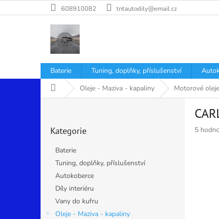
Přejít
608910082
tntautodily@email.cz
na
obsah
Baterie
Tuning, doplňky, příslušenství
Autok
Domů
Oleje - Maziva - kapaliny
Motorové oleje
P
CAR
o
Přeskočit
s
Průměr
Kategorie
5 hodno
kategorie
t
hodnoce
r
produkt
Baterie
a
je
Tuning, doplňky, příslušenství
n
5,0
Autokoberce
z
n
5
í
Díly interiéru
hvězdiče
p
Vany do kufru
a
Oleje - Maziva - kapaliny