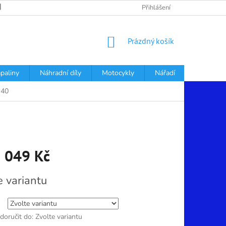
PODMÍNKY OCHRANY OSOBNÍCH ÚDAJŮ
Přihlášení
NÁKUPNÍ
Prázdný košík
KOŠÍK
apaliny
Náhradní díly
Motocykly
Nářadí
Děti
-40
 049 Kč
e variantu
oručit do:
Zvolte variantu