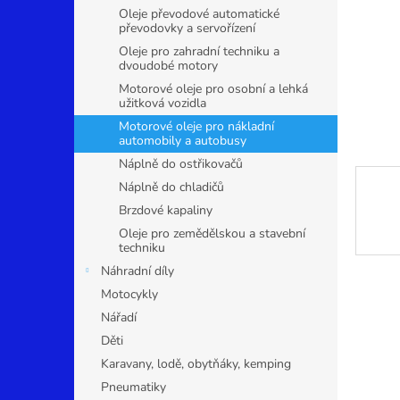
n
Oleje převodové automatické
e
převodovky a servořízení
l
Oleje pro zahradní techniku a
dvoudobé motory
Motorové oleje pro osobní a lehká
užitková vozidla
Motorové oleje pro nákladní
automobily a autobusy
Náplně do ostřikovačů
Náplně do chladičů
Brzdové kapaliny
Oleje pro zemědělskou a stavební
techniku
Náhradní díly
Motocykly
Nářadí
Děti
Karavany, lodě, obytňáky, kemping
Pneumatiky