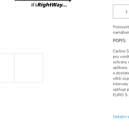
Polosynt
namáhané
POPIS:
Carline 
pro vzně
ochrany 
aplikace
a dostate
větší úsp
interval
splňuje 
EURO 5.
Detailní 