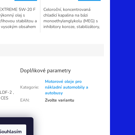
5,0
EXTREME 5W-20 F
Celoroční, koncentrovaná
z
výkonný olej s
chladicí kapalina na bázi
5
řihovou stabilitou a
monoethylenglykolu (MEG) s
hvězdiček.
ě vysokým obsahem
inhibitory koroze, stabilizátory,
sforu a síry. SAE
odpěňovači a dalšími aditivy.
...
Je určena zejména pro velmi...
Doplňkové parametry
Motorové oleje pro
Kategorie
:
nákladní automobily a
LDF-2 ,
autobusy
s CES
EAN
:
Zvolte variantu
Souhlasím