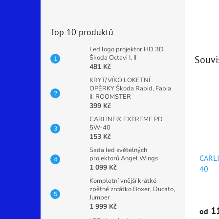
Top 10 produktů
Led logo projektor HD 3D
Škoda Octavi I, II
Souvi
481 Kč
KRYT/VÍKO LOKETNÍ
OPĚRKY Škoda Rapid, Fabia
II, ROOMSTER
399 Kč
CARLINE® EXTREME PD
5W-40
153 Kč
Sada led světelných
CARL
projektorů Angel Wings
1 099 Kč
40
Kompletní vnější krátké
zpětné zrcátko Boxer, Ducato,
Průmě
Jumper
hodno
1 999 Kč
produ
11
od
je