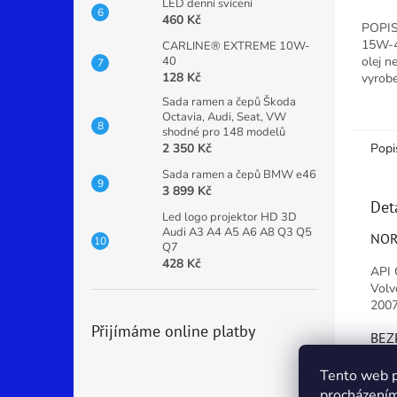
LED denní svícení
4,8
460 Kč
POPIS
z
15W-4
CARLINE® EXTREME 10W-
5
40
olej n
hvězdi
128 Kč
vyrobe
ropnýc
Sada ramen a čepů Škoda
nízkou
Octavia, Audi, Seat, VW
modern
shodné pro 148 modelů
2 350 Kč
Popi
Sada ramen a čepů BMW e46
3 899 Kč
Det
Led logo projektor HD 3D
Audi A3 A4 A5 A6 A8 Q3 Q5
NOR
Q7
428 Kč
API 
Volv
2007
Přijímáme online platby
BEZ
H319
Tento web p
procházením