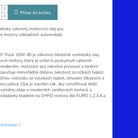
Přidat do košíku
etický výkonný motorový olej pro
 motory nákladních automobilů.
SX Truck 10W-40 je výkonný částečně syntetický olej
tové motory, který je určen k poskytnutí výborné
moderním, motorům pro náročné provozní a terénní
, zaručuje mimořádně dobrou tekutost za nízkých teplot
čnou viskozitu za vysokých teplot, omezení těkavosti a
ory paliva. Olej je navržen tak, aby umožňoval delší
y výměny oleje u moderních vznětových motorů a
požadavky kladené na SHPD motory dle EURO 1,2,3,4 a
informace