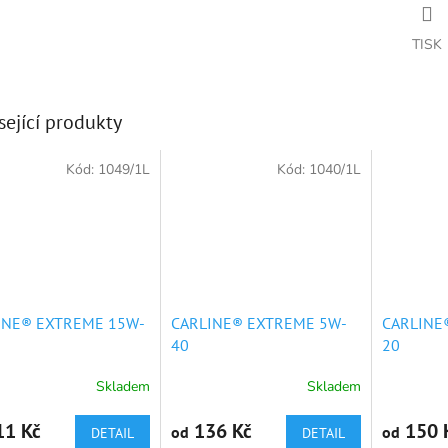
TISK
sející produkty
Kód:
1049/1L
Kód:
1040/1L
INE® EXTREME 15W-
CARLINE® EXTREME 5W-
CARLINE
40
20
Skladem
Skladem
rné
Průměrné
Průměrné
cení
hodnocení
hodnocení
ktu
produktu
produktu
1 Kč
136 Kč
150 
od
od
DETAIL
DETAIL
je
je