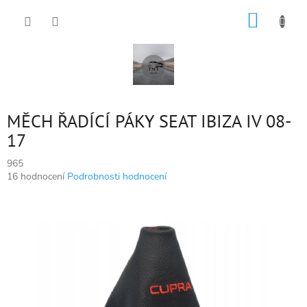
Přejít
NÁKUP
na
obsah
KOŠÍK
MĚCH ŘADÍCÍ PÁKY SEAT IBIZA IV 08-
17
965
Průměrné
16 hodnocení
Podrobnosti hodnocení
hodnocení
produktu
je
5,0
z
5
hvězdiček.