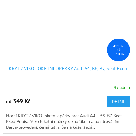
499 Kč
až
–30 %
KRYT / VÍKO LOKETNÍ OPĚRKY Audi A4, B6, B7, Seat Exeo
Skladem
Průměrné
hodnocení
produktu
349 Kč
od
DETAIL
je
4,9
Horní KRYT / VÍKO loketní opěrky pro: Audi A4 - B6, B7 Seat
z
Exeo Popis: Víko loketní opěrky s knoflíkem a polstrováním
5
Barva-provedení: černá látka, černá kůže, šedá...
hvězdiček.