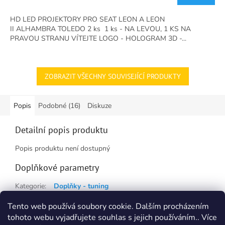
je
5,0
HD LED PROJEKTORY PRO SEAT LEON A LEON
z
II ALHAMBRA TOLEDO 2 ks 1 ks - NA LEVOU, 1 KS NA
5
PRAVOU STRANU VÍTEJTE LOGO - HOLOGRAM 3D -...
hvězdiček.
ZOBRAZIT VŠECHNY SOUVISEJÍCÍ PRODUKTY
Popis
Podobné (16)
Diskuze
Detailní popis produktu
Popis produktu není dostupný
Doplňkové parametry
Kategorie
:
Doplňky - tuning
Hmotnost
:
0.5 kg
Tento web používá soubory cookie. Dalším procházením
tohoto webu vyjadřujete souhlas s jejich používáním.. Více