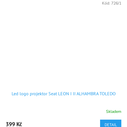
Kód:
726/1
Led logo projektor Seat LEON I II ALHAMBRA TOLEDO
Skladem
Průměrné
hodnocení
produktu
399 Kč
DETAIL