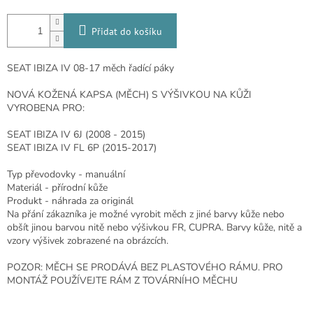
Přidat do košíku
SEAT IBIZA IV 08-17 měch řadící páky
NOVÁ KOŽENÁ KAPSA (MĚCH) S VÝŠIVKOU NA KŮŽI
VYROBENA PRO:
SEAT IBIZA IV 6J (2008 - 2015)
SEAT IBIZA IV FL 6P (2015-2017)
Typ převodovky - manuální
Materiál - přírodní kůže
Produkt - náhrada za originál
Na přání zákazníka je možné vyrobit měch z jiné barvy kůže nebo
obšít jinou barvou nitě nebo výšivkou FR, CUPRA. Barvy kůže, nitě a
vzory výšivek zobrazené na obrázcích.
POZOR: MĚCH SE PRODÁVÁ BEZ PLASTOVÉHO RÁMU. PRO
MONTÁŽ POUŽÍVEJTE RÁM Z TOVÁRNÍHO MĚCHU