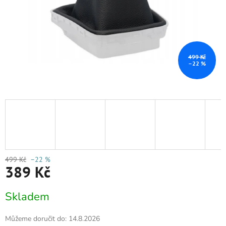
499 Kč
–22 %
499 Kč
–22 %
389 Kč
Měrná
Skladem
cena:
Můžeme doručit do:
14.8.2026