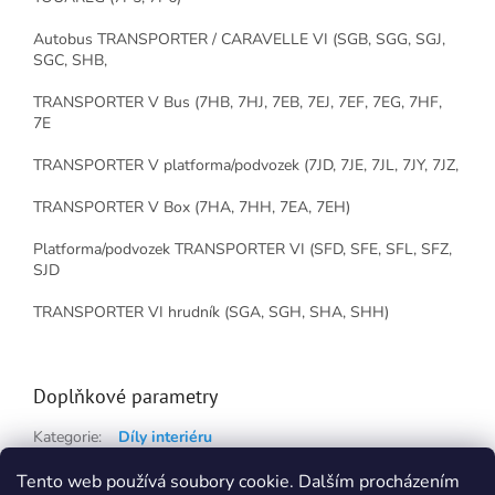
Autobus TRANSPORTER / CARAVELLE VI (SGB, SGG, SGJ,
SGC, SHB,
TRANSPORTER V Bus (7HB, 7HJ, 7EB, 7EJ, 7EF, 7EG, 7HF,
7E
TRANSPORTER V platforma/podvozek (7JD, 7JE, 7JL, 7JY, 7JZ,
TRANSPORTER V Box (7HA, 7HH, 7EA, 7EH)
Platforma/podvozek TRANSPORTER VI (SFD, SFE, SFL, SFZ,
SJD
TRANSPORTER VI hrudník (SGA, SGH, SHA, SHH)
Doplňkové parametry
Kategorie
:
Díly interiéru
Hmotnost
:
0.5 kg
Tento web používá soubory cookie. Dalším procházením