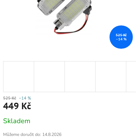
525 Kč
–14 %
525 Kč
–14 %
449 Kč
Měrná
Skladem
cena:
Můžeme doručit do:
14.8.2026