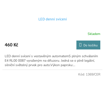
LED denní svícení
Skladem
Průměrné
hodnocení
produktu
460 Kč
Do košíku
je
4,8
LED denní svícení s vestavěným automatemS plným schválením
z
E4 RL00 0087 vyraženým na difuzoru. Jedná se o plně legální,
5
silniční světelný prvek pro auto.Výkon paprsku:...
hvězdiček.
Kód:
1369/CER