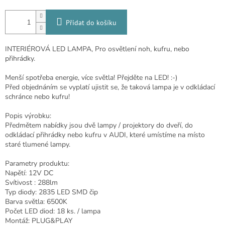
Přidat do košíku
INTERIÉROVÁ LED LAMPA, Pro osvětlení noh, kufru, nebo
přihrádky.
Menší spotřeba energie, více světla! Přejděte na LED! :-)
Před objednáním se vyplatí ujistit se, že taková lampa je v odkládací
schránce nebo kufru!
Popis výrobku:
Předmětem nabídky jsou dvě lampy / projektory do dveří, do
odkládací přihrádky nebo kufru v AUDI, které umístíme na místo
staré tlumené lampy.
Parametry produktu:
Napětí: 12V DC
Svítivost : 288lm
Typ diody: 2835 LED SMD čip
Barva světla: 6500K
Počet LED diod: 18 ks. / lampa
Montáž: PLUG&PLAY