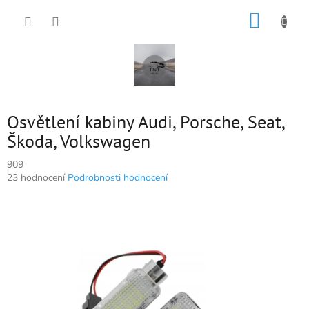
Přejít
NÁKUP
na
obsah
KOŠÍK
Osvětlení kabiny Audi, Porsche, Seat,
Škoda, Volkswagen
909
Průměrné
23 hodnocení
Podrobnosti hodnocení
hodnocení
produktu
je
5,0
z
5
hvězdiček.