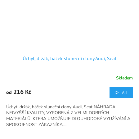
Úchyt, držák, háček sluneční clony Audi, Seat
Skladem
Průměrné
hodnocení
produktu
216 Kč
od
DETAIL
je
5,0
Úchyt, držák, háček sluneční clony Audi, Seat NÁHRADA
z
NEJVYŠŠÍ KVALITY, VYROBENÁ Z VELMI DOBRÝCH
5
MATERIÁLŮ, KTERÁ UMOŽŇUJE DLOUHODOBÉ VYUŽÍVÁNÍ A
hvězdiček.
SPOKOJENOST ZÁKAZNÍKA....