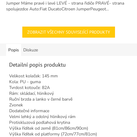
Jumper Máme pravé i levé LEVÉ - strana řidiče PRAVÉ- strana
5
spolujezdce Auto:Fiat DucatoCitroen JumperPeugeot...
hvězdiček.
ZOBRAZIT VŠECHNY SOUVISEJÍCÍ PRODUKTY
Popis
Diskuze
Detailní popis produktu
Velikost koleček: 145 mm
Kola: PU - guma
Tvrdost kotouče: 82A
Rám: skládací, hliníkový
Ruční brzda a lanko v černé barvě
Zvonek
Dodatečné informace
Velmi lehký a odolný hliníkový rám
Protiskluzová podlahová krytina
Výška řídítek od země (81cm/86cm/90cm)
Výška řídítek od platformy (72cm/77cm/81cm)