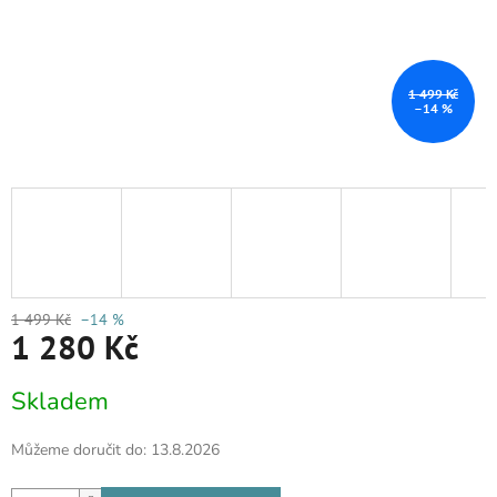
1 499 Kč
–14 %
1 499 Kč
–14 %
1 280 Kč
Měrná
Skladem
cena:
Můžeme doručit do:
13.8.2026