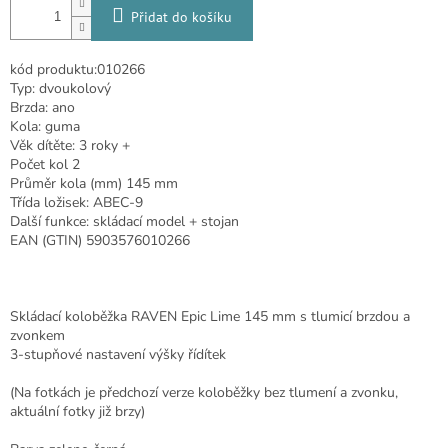
Přidat do košíku
kód produktu:010266
Typ: dvoukolový
Brzda: ano
Kola: guma
Věk dítěte: 3 roky +
Počet kol 2
Průměr kola (mm) 145 mm
Třída ložisek: ABEC-9
Další funkce: skládací model + stojan
EAN (GTIN) 5903576010266
Skládací koloběžka RAVEN Epic Lime 145 mm s tlumicí brzdou a
zvonkem
3-stupňové nastavení výšky řídítek
(Na fotkách je předchozí verze koloběžky bez tlumení a zvonku,
aktuální fotky již brzy)