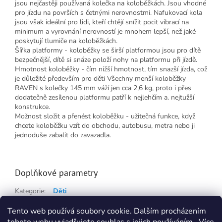
jsou nejčastěji používaná kolečka na koloběžkách. Jsou vhodné
pro jízdu na površích s četnými nerovnostmi. Nafukovací kola
jsou však ideální pro lidi, kteří chtějí snížit pocit vibrací na
minimum a vyrovnání nerovností je mnohem lepší, než jaké
poskytují tlumiče na koloběžkách.
Šířka platformy - koloběžky se širší platformou jsou pro dítě
bezpečnější, dítě si snáze položí nohy na platformu při jízdě.
Hmotnost koloběžky - čím nižší hmotnost, tím snazší jízda, což
je důležité především pro děti Všechny menší koloběžky
RAVEN s kolečky 145 mm váží jen cca 2,6 kg, proto i přes
dodatečně zesílenou platformu patří k nejlehčím a. nejtužší
konstrukce.
Možnost složit a přenést koloběžku - užitečná funkce, když
chcete koloběžku vzít do obchodu, autobusu, metra nebo ji
jednoduše zabalit do zavazadla.
Doplňkové parametry
Kategorie
:
Děti
Hmotnost
:
3.9 kg
Tento web používá soubory cookie. Dalším procházením