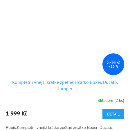
2 499 Kč
–20 %
Kompletní vnější krátké zpětné zrcátko Boxer, Ducato,
Jumper
Skladem
(2 ks)
Průměrné
hodnocení
produktu
1 999 Kč
DETAIL
je
4,9
Popis:Kompletní vnější krátké zpětné zrcátko Boxer, Ducato,
z