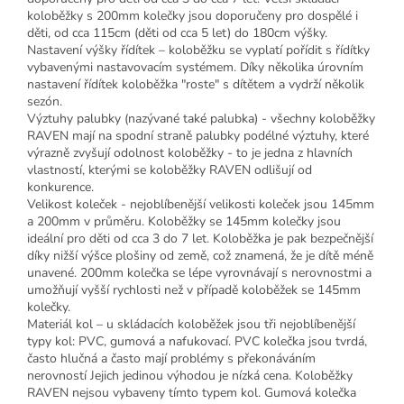
koloběžky s 200mm kolečky jsou doporučeny pro dospělé i
děti, od cca 115cm (děti od cca 5 let) do 180cm výšky.
Nastavení výšky řídítek – koloběžku se vyplatí pořídit s řídítky
vybavenými nastavovacím systémem. Díky několika úrovním
nastavení řídítek koloběžka "roste" s dítětem a vydrží několik
sezón.
Výztuhy palubky (nazývané také palubka) - všechny koloběžky
RAVEN mají na spodní straně palubky podélné výztuhy, které
výrazně zvyšují odolnost koloběžky - to je jedna z hlavních
vlastností, kterými se koloběžky RAVEN odlišují od
konkurence.
Velikost koleček - nejoblíbenější velikosti koleček jsou 145mm
a 200mm v průměru. Koloběžky se 145mm kolečky jsou
ideální pro děti od cca 3 do 7 let. Koloběžka je pak bezpečnější
díky nižší výšce plošiny od země, což znamená, že je dítě méně
unavené. 200mm kolečka se lépe vyrovnávají s nerovnostmi a
umožňují vyšší rychlosti než v případě koloběžek se 145mm
kolečky.
Materiál kol – u skládacích koloběžek jsou tři nejoblíbenější
typy kol: PVC, gumová a nafukovací. PVC kolečka jsou tvrdá,
často hlučná a často mají problémy s překonáváním
nerovností Jejich jedinou výhodou je nízká cena. Koloběžky
RAVEN nejsou vybaveny tímto typem kol. Gumová kolečka