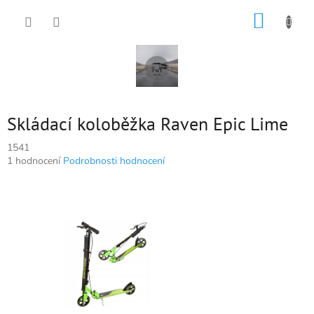
Přejít
NÁKUP
na
obsah
KOŠÍK
Skládací koloběžka Raven Epic Lime
1541
Průměrné
1 hodnocení
Podrobnosti hodnocení
hodnocení
produktu
je
5,0
z
5
hvězdiček.