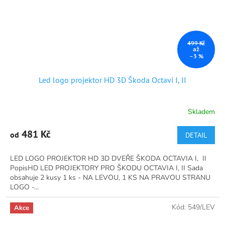
499 Kč
až
–3 %
Led logo projektor HD 3D Škoda Octavi I, II
Skladem
Průměrné
hodnocení
produktu
481 Kč
od
DETAIL
je
4,7
LED LOGO PROJEKTOR HD 3D DVEŘE ŠKODA OCTAVIA I, II
z
PopisHD LED PROJEKTORY PRO ŠKODU OCTAVIA I, II Sada
5
obsahuje 2 kusy 1 ks - NA LEVOU, 1 KS NA PRAVOU STRANU
hvězdiček.
LOGO -...
Kód:
549/LEV
Akce