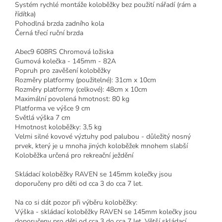
Systém rychlé montáže koloběžky bez použití nářadí (rám a
řídítka)
Pohodlná brzda zadního kola
Černá třecí ruční brzda
Abec9 608RS Chromová ložiska
Gumová kolečka - 145mm - 82A
Popruh pro zavěšení koloběžky
Rozměry platformy (použitelné): 31cm x 10cm
Rozměry platformy (celkové): 48cm x 10cm
Maximální povolená hmotnost: 80 kg
Platforma ve výšce 9 cm
Světlá výška 7 cm
Hmotnost koloběžky: 3,5 kg
Velmi silné kovové výztuhy pod palubou - důležitý nosný
prvek, který je u mnoha jiných koloběžek mnohem slabší
Koloběžka určená pro rekreační ježdění
Skládací koloběžky RAVEN se 145mm kolečky jsou
doporučeny pro děti od cca 3 do cca 7 let.
Na co si dát pozor při výběru koloběžky:
Výška - skládací koloběžky RAVEN se 145mm kolečky jsou
doporučeny pro děti od cca 3 do cca 7 let. Větší skládací