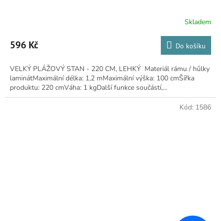
Skladem
Průměrné
hodnocení
produktu
596 Kč
Do košíku
je
5,0
VELKÝ PLÁŽOVÝ STAN - 220 CM, LEHKÝ Materiál rámu / hůlky
z
laminátMaximální délka: 1,2 mMaximální výška: 100 cmŠířka
5
produktu: 220 cmVáha: 1 kgDalší funkce součástí,...
hvězdiček.
Kód:
1586