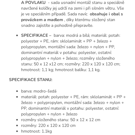
A POVLAKU
- sada usnadní montáž stanu a speciálně
navržené kolíčky jej udrží na zemi i při silném větru. Vše
je ve speciálním případě. Sada
navíc
obsahuje i obal s
provázkem a madlem
, díky kterému složený stan
snadno zajistíte a pohodlně přepravíte.
SPECIFIKACE –
barva: modrá a bílá; materiál: potah:
polyester + PE, rám: sklolaminát + PP + železo +
polypropylen, montážní sada: železo + nylon + PP,
dominantní materiál v potahu: polyester, ostatní:
polypropylen + nylon + železo; rozměry složeného
stanu: 50 x 12 x12 cm; rozměry: 220 x 120 x 120 cm;
hmotnost: 1,1 kg; hmotnost balíku: 1,1 kg.
SPECIFIKACE STANU:
barva: modro-šedá
materiál: potah: polyester + PE, rám: sklolaminát + PP +
železo + polypropylen, montážní sada: železo + nylon +
PP, dominantní materiál v potahu: polyester, ostatní:
polypropylen + nylon + železo
rozměry složeného stanu: 50 x 12 x 12 cm
rozměry: 220 x 120 x 120 cm
hmotnost: 1.1kg