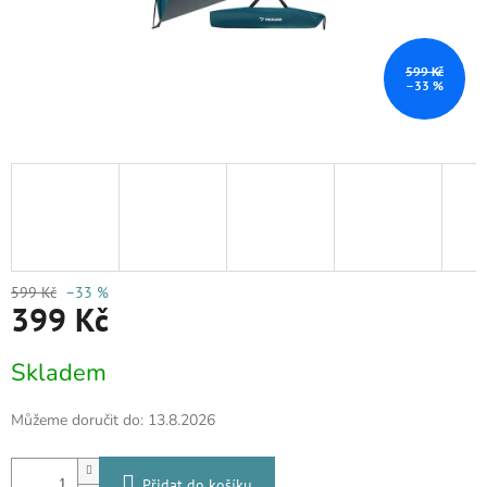
599 Kč
–33 %
599 Kč
–33 %
399 Kč
Měrná
Skladem
cena:
Můžeme doručit do:
13.8.2026
Přidat do košíku