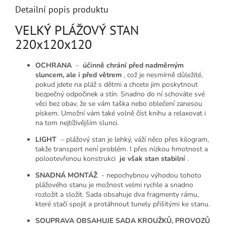
Detailní popis produktu
VELKÝ PLÁŽOVÝ STAN
220x120x120
OCHRANA
-
účinně chrání před nadměrným
sluncem, ale i před větrem
, což je nesmírně důležité,
pokud jdete na pláž s dětmi a chcete jim poskytnout
bezpečný odpočinek a stín. Snadno do ní schováte své
věci bez obav, že se vám taška nebo oblečení zanesou
pískem. Umožní vám také volně číst knihu a relaxovat i
na tom nejtíživějším slunci.
LIGHT
– plážový stan je lehký, váží něco přes kilogram,
takže transport není problém. I přes nízkou hmotnost a
polootevřenou konstrukci
je však stan stabilní
.
SNADNÁ MONTÁŽ
- nepochybnou výhodou tohoto
plážového stanu je možnost velmi rychle a snadno
rozložit a složit. Sada obsahuje dva fragmenty rámu,
které stačí spojit a protáhnout tunely přišitými ke stanu.
SOUPRAVA OBSAHUJE SADA KROUŽKŮ, PROVOZŮ