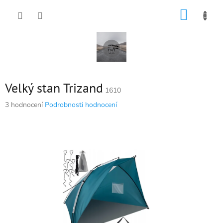
Přejít
NÁKUP
na
obsah
KOŠÍK
Velký stan Trizand
1610
Průměrné
3 hodnocení
Podrobnosti hodnocení
hodnocení
produktu
je
5,0
z
5
hvězdiček.