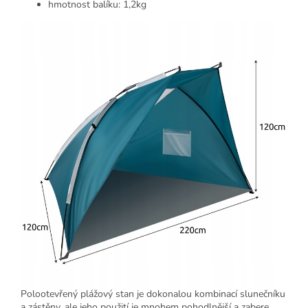
hmotnost balíku: 1,2kg
Polootevřený plážový stan je dokonalou kombinací slunečníku
a zástěny, ale jeho použití je mnohem pohodlnější a zabere