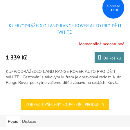
1 599 Kč
–16 %
KUFR/ODRÁŽEDLO LAND RANGE ROVER AUTO PRO DĚTI
WHITE
Momentálně nedostupné
Průměrné
hodnocení
produktu
1 339 Kč
Do košíku
je
4,7
KUFR/ODRÁŽEDLO LAND RANGE ROVER AUTO PRO DĚTI
z
WHITE Cestování s takovým kufrem je opravdová radost. Kufr
5
Range Rover poskytne vašemu dítěti zábavu na cestách. Když...
hvězdiček.
ZOBRAZIT VŠECHNY SOUVISEJÍCÍ PRODUKTY
Popis
Diskuze