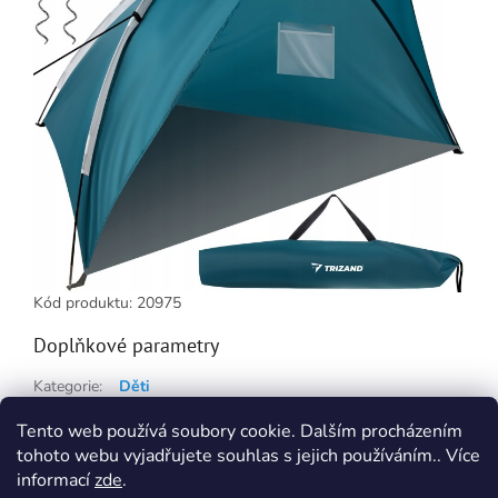
Kód produktu: 20975
Doplňkové parametry
Kategorie
:
Děti
Hmotnost
:
1.2 kg
Tento web používá soubory cookie. Dalším procházením
tohoto webu vyjadřujete souhlas s jejich používáním.. Více
Z
informací
zde
.