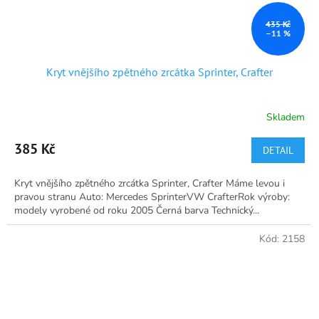
435 Kč
–11 %
Kryt vnějšího zpětného zrcátka Sprinter, Crafter
Skladem
Průměrné
hodnocení
produktu
385 Kč
DETAIL
je
5,0
Kryt vnějšího zpětného zrcátka Sprinter, Crafter Máme levou i
z
pravou stranu Auto: Mercedes SprinterVW CrafterRok výroby:
5
modely vyrobené od roku 2005 Černá barva Technický...
hvězdiček.
Kód:
2158