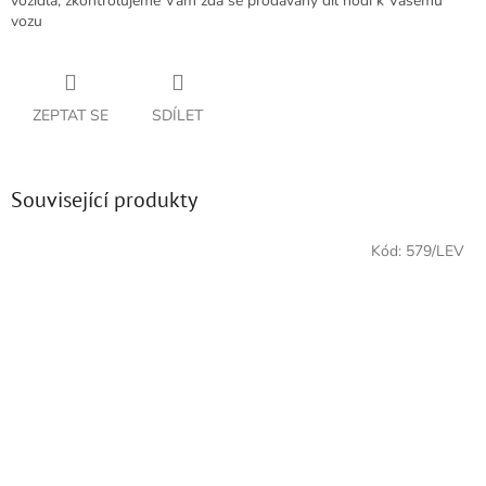
vozidla, zkontrolujeme Vám zda se prodávaný díl hodí k Vašemu
vozu
ZEPTAT SE
SDÍLET
Související produkty
Kód:
579/LEV