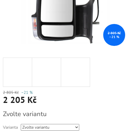
2 805 Kč
–21 %
2 805 Kč
–21 %
2 205 Kč
Měrná
Zvolte variantu
cena:
Varianta