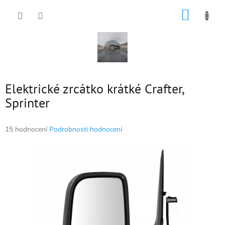
Přejít
NÁKUP
na
obsah
KOŠÍK
Elektrické zrcátko krátké Crafter,
Sprinter
Průměrné
15 hodnocení
Podrobnosti hodnocení
hodnocení
produktu
je
5,0
z
5
hvězdiček.