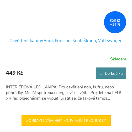
525 Kč
–14 %
Osvětlení kabiny Audi, Porsche, Seat, Škoda, Volkswagen
Skladem
Průměrné
hodnocení
produktu
449 Kč
Do košíku
je
5,0
INTERIÉROVÁ LED LAMPA, Pro osvětlení noh, kufru, nebo
z
přihrádky. Menší spotřeba energie, více světla! Přejděte na LED!
5
:-)Před objednáním se vyplatí ujistit se, že taková lampa...
hvězdiček.
ZOBRAZIT VŠECHNY SOUVISEJÍCÍ PRODUKTY