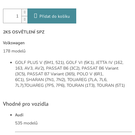
Přidat do košíku
2KS OSVĚTLENÍ SPZ
Volkswagen
178 modelů
GOLF PLUS V (5M1, 521),
GOLF VI (5K1),
JETTA IV (162,
163, AV3, AV2),
PASSAT B6 (3C2),
PASSAT B6 Variant
(3C5),
PASSAT B7 Variant (365),
POLO V (6R1,
6C1),
SHARAN (7N1, 7N2),
TOUAREG (7LA, 7L6,
7L7),
TOUAREG (7P5, 7P6),
TOURAN (1T3),
TOURAN (5T1)
Vhodné pro vozidla
Audi
535 modelů