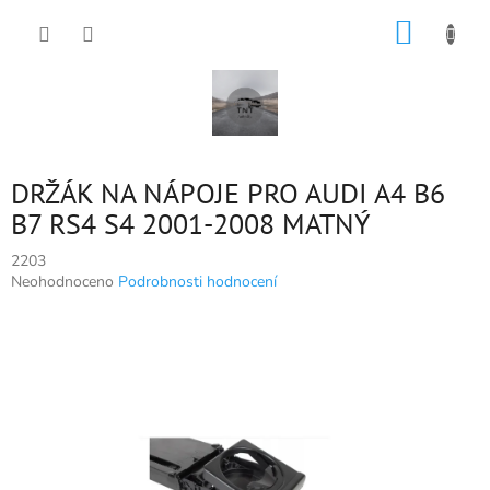
Přejít
NÁKUP
na
obsah
KOŠÍK
DRŽÁK NA NÁPOJE PRO AUDI A4 B6
B7 RS4 S4 2001-2008 MATNÝ
2203
Průměrné
Neohodnoceno
Podrobnosti hodnocení
hodnocení
produktu
je
0,0
z
5
hvězdiček.