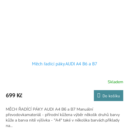
Měch řadící páky AUDI A4 B6 a B7
Skladem
Průměrné
hodnocení
produktu
699 Kč
Do košíku
je
5,0
MĚCH ŘADÍCÍ PÁKY AUDI A4 B6 a B7 Manuální
z
převodovkamateriál - přírodní kůžena výběr několik druhů barvy
5
kůže a barva nitě výšivka - "A4" také v několika barvách.příklady
hvězdiček.
na...