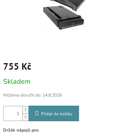
755 Kč
Měrná
Skladem
cena:
Můžeme doručit do:
14.8.2026
Přidat do košíku
Držák nápojů pro: