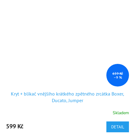
659 Kč
–9 %
Kryt + blikač vnějšího krátkého zpětného zrcátka Boxer,
Ducato, Jumper
Skladem
Průměrné
hodnocení
produktu
599 Kč
DETAIL
je