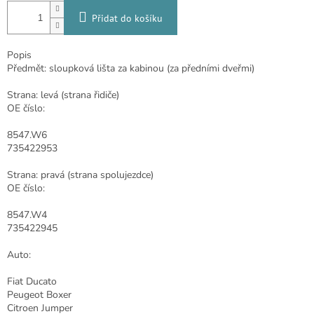
Přidat do košíku
Popis
Předmět: sloupková lišta za kabinou (za předními dveřmi)
Strana: levá (strana řidiče)
OE číslo:
8547.W6
735422953
Strana: pravá (strana spolujezdce)
OE číslo:
8547.W4
735422945
Auto:
Fiat Ducato
Peugeot Boxer
Citroen Jumper