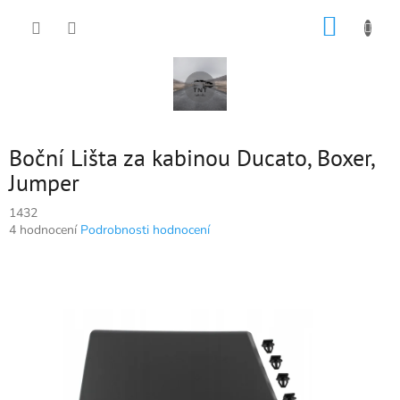
Přejít
NÁKUP
na
obsah
KOŠÍK
Boční Lišta za kabinou Ducato, Boxer,
Jumper
1432
Průměrné
4 hodnocení
Podrobnosti hodnocení
hodnocení
produktu
je
5,0
z
5
hvězdiček.