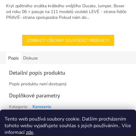
5,0
Kryt zpětného zrcátka krátkého vnějšího Ducato, Jumper, Boxer
z
od roku 06 > pasuje na 111 modelů vozidel LEVÉ - strana řidiče
5
PRAVÉ- strana spolujezdce Pokud nám do...
hvězdiček.
ZOBRAZIT VŠECHNY SOUVISEJÍCÍ PRODUKTY
Popis
Diskuze
Detailní popis produktu
Popis produktu není dostupný
Doplňkové parametry
Kategorie
:
Karoserie
Hmotnost
:
0.38 kg
Tento web používá soubory cookie. Dalším procházením
tohoto webu vyjadřujete souhlas s jejich používáním.. Více
Z
informací
zde
.