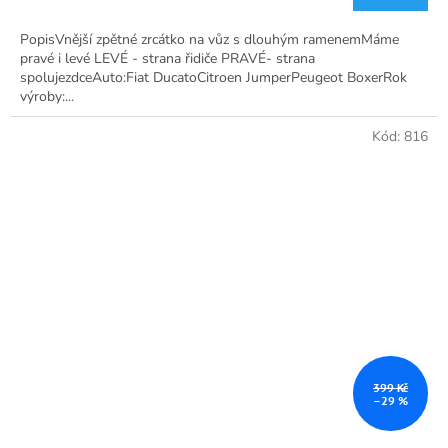
je
4,9
PopisVnější zpětné zrcátko na vůz s dlouhým ramenemMáme
z
pravé i levé LEVÉ - strana řidiče PRAVÉ- strana
5
spolujezdceAuto:Fiat DucatoCitroen JumperPeugeot BoxerRok
hvězdiček.
výroby:...
Kód:
816
399 Kč
–29 %