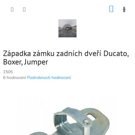
Přejít
NÁKUP
na
obsah
KOŠÍK
Západka zámku zadních dveří Ducato,
Boxer, Jumper
1505
Průměrné
6 hodnocení
Podrobnosti hodnocení
hodnocení
produktu
je
5,0
z
5
hvězdiček.