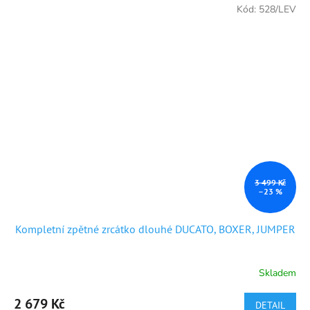
Kód:
528/LEV
3 499 Kč
–23 %
Kompletní zpětné zrcátko dlouhé DUCATO, BOXER, JUMPER
Skladem
Průměrné
hodnocení
produktu
2 679 Kč
DETAIL