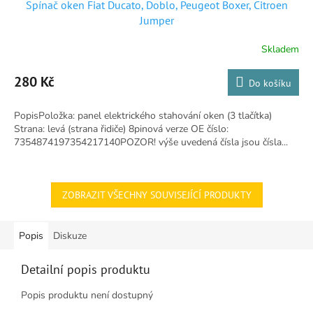
Spínač oken Fiat Ducato, Doblo, Peugeot Boxer, Citroen
Jumper
Skladem
Průměrné
hodnocení
produktu
280 Kč
Do košíku
je
4,9
PopisPoložka: panel elektrického stahování oken (3 tlačítka)
z
Strana: levá (strana řidiče) 8pinová verze OE číslo:
5
7354874197354217140POZOR! výše uvedená čísla jsou čísla...
hvězdiček.
ZOBRAZIT VŠECHNY SOUVISEJÍCÍ PRODUKTY
Popis
Diskuze
Detailní popis produktu
Popis produktu není dostupný