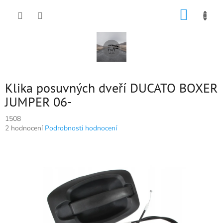
Přejít
NÁKUP
na
obsah
KOŠÍK
Klika posuvných dveří DUCATO BOXER
JUMPER 06-
1508
Průměrné
2 hodnocení
Podrobnosti hodnocení
hodnocení
produktu
je
5,0
z
5
hvězdiček.