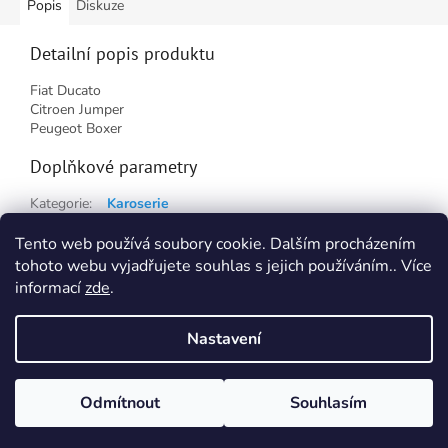
Popis
Diskuze
Detailní popis produktu
Fiat Ducato
Citroen Jumper
Peugeot Boxer
Doplňkové parametry
Kategorie
:
Karoserie
Hmotnost
:
0.42 kg
Tento web používá soubory cookie. Dalším procházením
tohoto webu vyjadřujete souhlas s jejich používáním.. Více
Z
informací
zde
.
á
Vytvořil Shoptet
p
Nastavení
a
t
Copyright 2026
TNTautodily
. Všechna práva vyhrazena.
Upravit
í
Odmítnout
Souhlasím
nastavení cookies