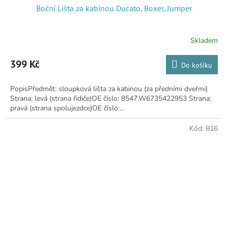
Boční Lišta za kabinou Ducato, Boxer, Jumper
Skladem
Průměrné
hodnocení
produktu
399 Kč
Do košíku
je
5,0
PopisPředmět: sloupková lišta za kabinou (za předními dveřmi)
z
Strana: levá (strana řidiče)OE číslo: 8547.W6735422953 Strana:
5
pravá (strana spolujezdce)OE číslo:...
hvězdiček.
Kód:
816