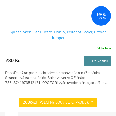
399 Kč
–29 %
Spínač oken Fiat Ducato, Doblo, Peugeot Boxer, Citroen
Jumper
Skladem
Průměrné
hodnocení
produktu
280 Kč
Do košíku
je
4,9
PopisPoložka: panel elektrického stahování oken (3 tlačítka)
z
Strana: levá (strana řidiče) 8pinová verze OE číslo:
5
7354874197354217140POZOR! výše uvedená čísla jsou čísla...
hvězdiček.
ZOBRAZIT VŠECHNY SOUVISEJÍCÍ PRODUKTY