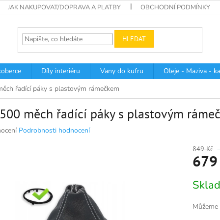
JAK NAKUPOVAT/DOPRAVA A PLATBY
OBCHODNÍ PODMÍNKY
HLEDAT
oberce
Díly interiéru
Vany do kufru
Oleje - Maziva - k
měch řadící páky s plastovým rámečkem
 500 měch řadící páky s plastovým ráme
né
ocení
Podrobnosti hodnocení
ní
u
849 Kč
679
Měrná
Skla
cena:
k.
Můžeme d