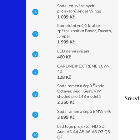
Sada led světelných
projektorů Angel Wings
1 099 Kč
Kompletní vnější krátké
zpětné zrcátko Boxer, Ducato,
Jumper
1 999 Kč
LED denní svícení
460 Kč
CARLINE® EXTREME 10W-
40
128 Kč
Sada ramen a čepů Škoda
Octavia, Audi, Seat, VW
shodné pro 148 modelů
Souvi
2 350 Kč
Sada ramen a čepů BMW e46
3 899 Kč
Led logo projektor HD 3D
Audi A3 A4 A5 A6 A8 Q3 Q5
Q7