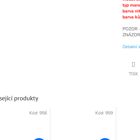
typ man
barva ni
barva k
POZOR 
ZNÁZOR
Detailní 
TISK
sející produkty
Kód:
956
Kód:
959