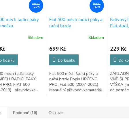
799 Kč
799 Kč
–25 %
–12 %
500 měch řadící páky
Fiat 500 měch řadící páky a
Palivový f
ámečku
ruční brzdy
Fiat, Audi
Skladem
Skladem
rné
Průměrné
Průměrné
cení
hodnocení
hodnocení
Kč
699 Kč
229 Kč
ktu
produktu
produktu
je
je
5,0
5,0
o košíku
Do košíku
Do ko
z
z
5
5
00 měch řadící páky
Fiat 500 měch řadící páky a
ZÁKLADNÍ
ček.
hvězdiček.
hvězdiček.
MĚCH ŘADICÍ PÁKY
ruční brzdy Popis URČENO
VNĚJŠÍ P
 PRO: FIAT 500
PRO: Fiat 500 (2007–2021)
VÝŠKA [m
–2019) převodovka -
Manuální převodovkamateriál
do poznám
nímateriál - přírodní
- přírodní kůžebarva kůže -
uvedete mo
robek - náhrada za
černábarva nitě - bílávýrobek
vozidla, z
ál vyrobený v...
-...
zda se prod
s
Podobné (16)
Diskuze