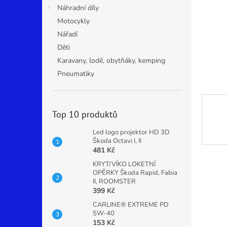
n
Náhradní díly
e
Motocykly
l
Nářadí
Děti
Karavany, lodě, obytňáky, kemping
Pneumatiky
Top 10 produktů
Led logo projektor HD 3D
Škoda Octavi I, II
481 Kč
KRYT/VÍKO LOKETNÍ
OPĚRKY Škoda Rapid, Fabia
II, ROOMSTER
399 Kč
CARLINE® EXTREME PD
5W-40
153 Kč