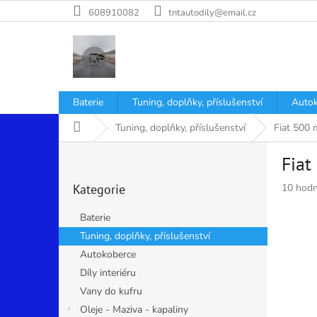
Přejít
608910082
tntautodily@email.cz
na
obsah
Baterie
Tuning, doplňky, příslušenství
Autok
Domů
Tuning, doplňky, příslušenství
Fiat 500 
P
Fiat
o
Přeskočit
s
Průměr
Kategorie
10 hodn
kategorie
t
hodnoce
r
produkt
Baterie
a
je
Tuning, doplňky, příslušenství
n
4,7
Autokoberce
z
n
5
í
Díly interiéru
hvězdiče
p
Vany do kufru
a
Oleje - Maziva - kapaliny