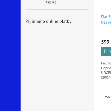
428 Kč
Fiat 
Přijímáme online platby
bez r
Průmě
hodno
599 
produ
je
5,0
D
z
5
Fiat 5
hvězdi
Popis
URČEN
(2007
Manuál
kůževý
origin
Popi