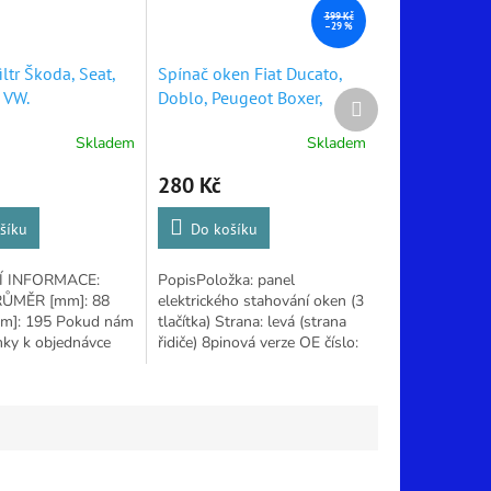
399 Kč
–29 %
iltr Škoda, Seat,
Spínač oken Fiat Ducato,
, VW.
Doblo, Peugeot Boxer,
Další
produkt
Citroen Jumper
Skladem
Skladem
Průměrné
hodnocení
280 Kč
produktu
je
4,9
šíku
Do košíku
z
5
 INFORMACE:
PopisPoložka: panel
hvězdiček.
RŮMĚR [mm]: 88
elektrického stahování oken (3
m]: 195 Pokud nám
tlačítka) Strana: levá (strana
ky k objednávce
řidiče) 8pinová verze OE číslo:
torizaci a typ
7354874197354217140POZOR!
kontrolujeme Vám
výše uvedená čísla jsou čísla...
ávaný díl hodí k...