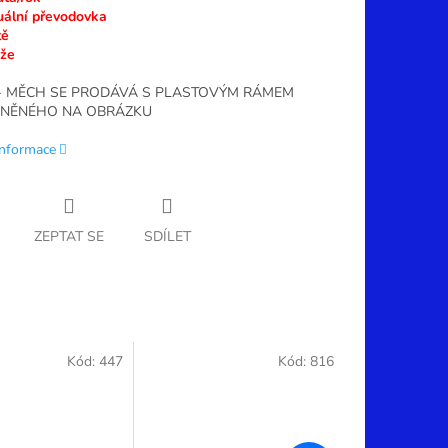
uální převodovka
tě
ůže
- MĚCH SE PRODÁVÁ S PLASTOVÝM RÁMEM
NĚNÉHO NA OBRÁZKU
informace
ZEPTAT SE
SDÍLET
Kód:
447
Kód:
816