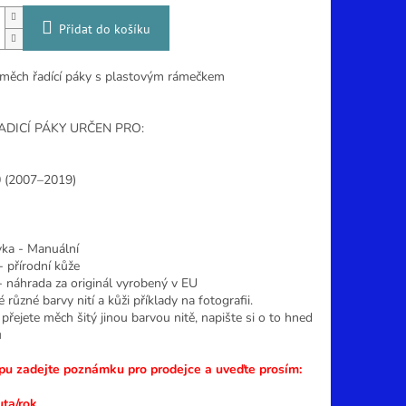
Přidat do košíku
 měch řadící páky s plastovým rámečkem
DICÍ PÁKY URČEN PRO:
 (2007–2019)
ka - Manuální
- přírodní kůže
- náhrada za originál vyrobený v EU
různé barvy nití a kůži příklady na fotografii.
přejete měch šitý jinou barvou nitě, napište si o to hned
u
pu zadejte poznámku pro prodejce a uveďte prosím:
ta/rok