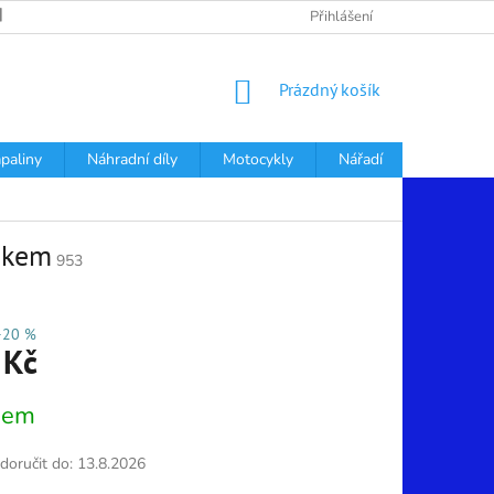
PODMÍNKY OCHRANY OSOBNÍCH ÚDAJŮ
Přihlášení
NÁKUPNÍ
Prázdný košík
KOŠÍK
apaliny
Náhradní díly
Motocykly
Nářadí
Děti
čkem
953
–20 %
 Kč
dem
oručit do:
13.8.2026