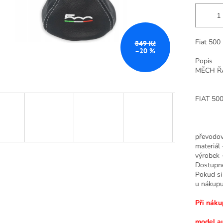
Fiat 500
849 Kč
–20 %
Popis
MĚCH ŘA
FIAT 500
převodov
materiál 
výrobek 
Dostupné 
Pokud si 
u nákup
Při náku
model au