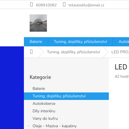
Přejít
608910082
tntautodily@email.cz
na
obsah
Baterie
Tuning, doplňky, příslušenství
Autok
Domů
Tuning, doplňky, příslušenství
LED PRO
P
LED
o
Přeskočit
s
Průměr
Kategorie
42 hodn
kategorie
t
hodnoce
r
produkt
Baterie
a
je
Tuning, doplňky, příslušenství
n
4,9
Autokoberce
z
n
5
í
Díly interiéru
hvězdiče
p
Vany do kufru
a
Oleje - Maziva - kapaliny