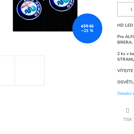
HD LED
639 Kč
–25 %
Pro ALF
BRERA,
2 ks v b
STRAN
VÍTEJT
OSVĚTL
Detailní 
TISK