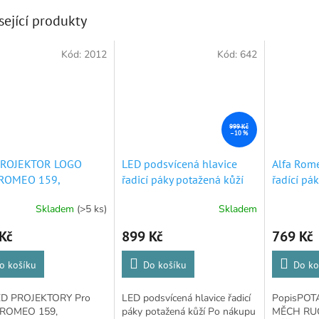
sející produkty
Kód:
2012
Kód:
642
999 Kč
–10 %
PROJEKTOR LOGO
LED podsvícená hlavice
Alfa Rom
 ROMEO 159,
řadicí páky potažená kůží
řadící pá
ETTA, STELVIO
Alfa Romeo
brzdy
Skladem
(>5 ks)
Skladem
rné
Průměrné
Průměrné
cení
hodnocení
hodnocení
Kč
899 Kč
769 Kč
ktu
produktu
produktu
je
je
4,9
5,0
o košíku
Do košíku
Do ko
z
z
5
5
D PROJEKTORY Pro
LED podsvícená hlavice řadicí
PopisPOT
ček.
hvězdiček.
hvězdiček.
 ROMEO 159,
páky potažená kůží Po nákupu
MĚCH RUČ