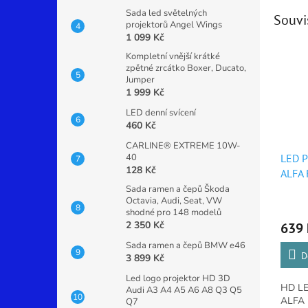
Sada led světelných
Souvi
projektorů Angel Wings
1 099 Kč
Kompletní vnější krátké
zpětné zrcátko Boxer, Ducato,
Jumper
1 999 Kč
LED denní svícení
460 Kč
CARLINE® EXTREME 10W-
40
LED 
128 Kč
ALFA
GIULI
Sada ramen a čepů Škoda
Octavia, Audi, Seat, VW
Průmě
shodné pro 148 modelů
hodno
2 350 Kč
639 
produ
je
Sada ramen a čepů BMW e46
5,0
D
3 899 Kč
z
Led logo projektor HD 3D
5
HD LE
Audi A3 A4 A5 A6 A8 Q3 Q5
hvězdi
ALFA
Q7