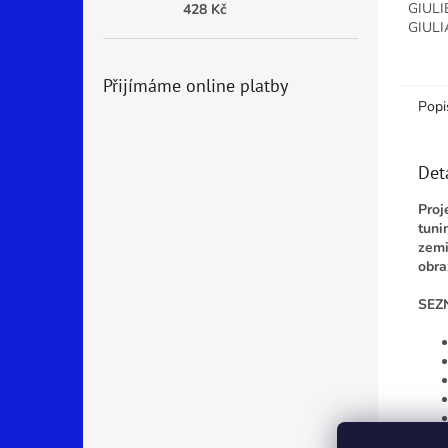
GIULI
428 Kč
GIULI
v bal
STRA
Přijímáme online platby
STRAN
Popi
Det
Proj
tuni
zemi
obra
SEZ