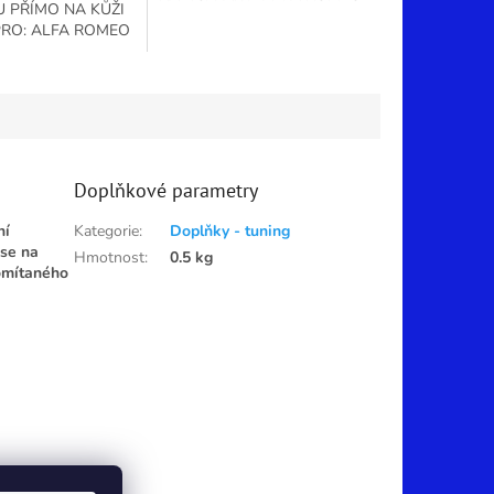
 PŘÍMO NA KŮŽI
159, BRERA, SPIDER (2005-
PRO: ALFA ROMEO
2011) NOVÁ, KOŽENÁ,
 - 2011) Manuální
PROŠÍVANÁ ČERVENOU
materiál - přírodní
NEBO ČERNOU NITÍ...
ůže - černá,...
Doplňkové parametry
ní
Kategorie
:
Doplňky - tuning
 se na
Hmotnost
:
0.5 kg
romítaného