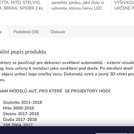
ETTA, MITO, STELVIO,
zanechte zprávu, jaké číslo si
VÝŠIVKOU
A, BRERA, SPIDER 2 ks
vyberete, kterou barvu LED
URČENÉ 
ení - 1 KS NA LEVOU
osvětlení, upřesněte rok
159 (2004
NU, 1 KS NA PRAVOU
modelu vozu a objem
převodovka
U VÍTEJTE LOGO...
motoru....
kůžebarva k
s
Podobné (16)
Diskuze
ailní popis produktu
ektory se používají pro dekoraci osvětlení automobilů - externí vizuál
ng.
Jsou určeny k instalaci jako osvětlení pod dveře.
Po otevření dveří
 objeví uvítací logo značky vozu.
Dokonalý, ostrý a jasný 3D efekt p
zu.
NAM MODELŮ AUT, PRO KTERÉ SE PROJEKTORY HODÍ:
Giulietta 2011-2018
Mito 2009-2018
Stelvio 2017–2018
Giulia 2017–2018
159 2004–2012
Brera 2005-2010