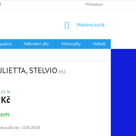
PODMÍNKY OCHRANY OSOBNÍCH ÚDAJŮ
Přihlášení
NÁKUPNÍ
Prázdný košík
KOŠÍK
apaliny
Náhradní díly
Motocykly
Nářadí
Děti
LIETTA, STELVIO
651
–25 %
 Kč
dem
oručit do:
13.8.2026