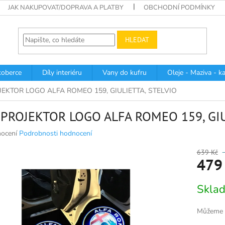
JAK NAKUPOVAT/DOPRAVA A PLATBY
OBCHODNÍ PODMÍNKY
HLEDAT
oberce
Díly interiéru
Vany do kufru
Oleje - Maziva - k
JEKTOR LOGO ALFA ROMEO 159, GIULIETTA, STELVIO
 PROJEKTOR LOGO ALFA ROMEO 159, GIU
né
ocení
Podrobnosti hodnocení
ní
u
639 Kč
479
Měrná
Skla
cena:
k.
Můžeme d