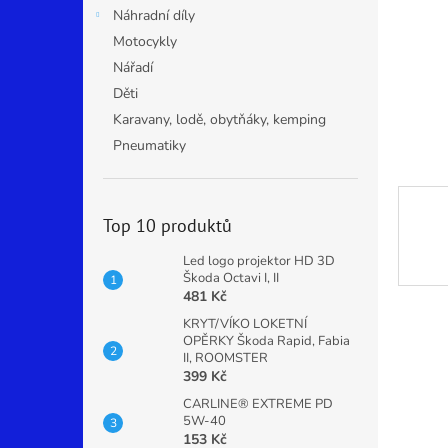
n
Náhradní díly
e
Motocykly
l
Nářadí
Děti
Karavany, lodě, obytňáky, kemping
Pneumatiky
Top 10 produktů
Led logo projektor HD 3D
Škoda Octavi I, II
481 Kč
KRYT/VÍKO LOKETNÍ
OPĚRKY Škoda Rapid, Fabia
II, ROOMSTER
399 Kč
CARLINE® EXTREME PD
5W-40
153 Kč