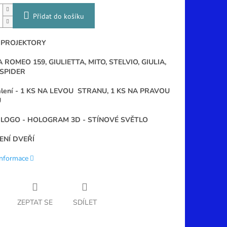
Přidat do košíku
 PROJEKTORY
A ROMEO 159, GIULIETTA, MITO, STELVIO, GIULIA,
 SPIDER
alení -
1 KS NA LEVOU STRANU,
1 KS NA PRAVOU
U
E LOGO - HOLOGRAM 3D - STÍNOVÉ SVĚTLO
ENÍ DVEŘÍ
informace
ZEPTAT SE
SDÍLET