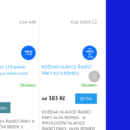
Kód:
648
Kód:
639/S C2
od
899 Kč
499 Kč
až
–14 %
–23 %
eo 159 potah
KOŽENÁ HLAVICE ŘADÍCÍ
ky a měch ruční
PÁKY ALFA ROMEO
Další
produkt
Skladem
Skladem
Průměrné
hodnocení
produktu
383 Kč
od
DETAIL
je
4,9
šíku
KOŽENÁ HLAVICE ŘADÍCÍ
z
PÁKY ALFA ROMEO 6-
5
AH ŘADÍCÍ PÁKY A
RYCHLOSTNÍ HLAVICE
hvězdiček.
NÍ BRZDY S
ŘADÍCÍ PÁKY- ALFA ROMEO