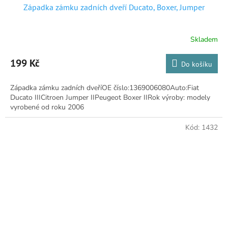
Západka zámku zadních dveří Ducato, Boxer, Jumper
Skladem
Průměrné
hodnocení
produktu
199 Kč
Do košíku
je
5,0
Západka zámku zadních dveříOE číslo:1369006080Auto:Fiat
z
Ducato IIICitroen Jumper IIPeugeot Boxer IIRok výroby: modely
5
vyrobené od roku 2006
hvězdiček.
Kód:
1432