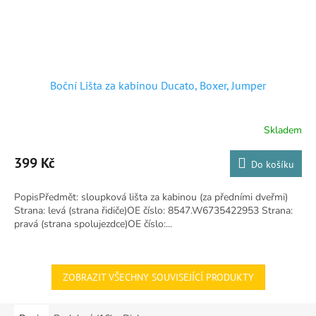
Boční Lišta za kabinou Ducato, Boxer, Jumper
Skladem
Průměrné
hodnocení
produktu
399 Kč
Do košíku
je
5,0
PopisPředmět: sloupková lišta za kabinou (za předními dveřmi)
z
Strana: levá (strana řidiče)OE číslo: 8547.W6735422953 Strana:
5
pravá (strana spolujezdce)OE číslo:...
hvězdiček.
ZOBRAZIT VŠECHNY SOUVISEJÍCÍ PRODUKTY