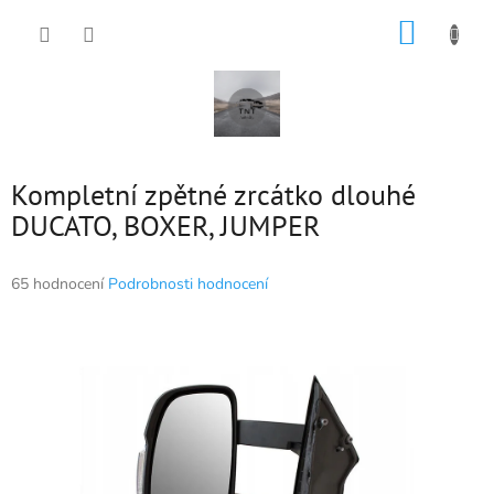
Přejít
NÁKUP
na
obsah
KOŠÍK
Kompletní zpětné zrcátko dlouhé
DUCATO, BOXER, JUMPER
Průměrné
65 hodnocení
Podrobnosti hodnocení
hodnocení
produktu
je
4,9
z
5
hvězdiček.