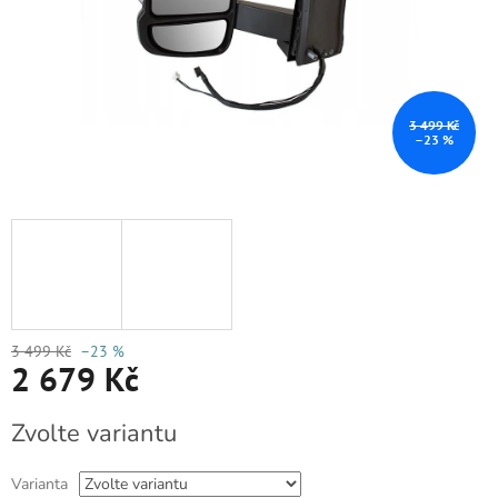
3 499 Kč
–23 %
3 499 Kč
–23 %
2 679 Kč
Měrná
Zvolte variantu
cena:
Varianta